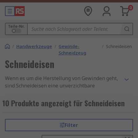
0
Teile-Nr.
/
Handwerkzeuge
/
Gewinde-
/
Schneideisen
Schneidzeug
Schneideisen
Wenn es um die Herstellung von Gewinden geht,
sind Schneideisen eine unverzichtbare
Werkzeugkomponente. Schneideisen sind
Werkzeuge, die zum Schneiden von Gewinden auf
10 Produkte angezeigt für Schneideisen
Stangen oder Rohren verwendet werden. Sie sind
aus hochwertigem Stahl gefertigt und verfügen
über spezielle Schneidkanten, die ein präzises
Filter
Gewinde schneiden können.