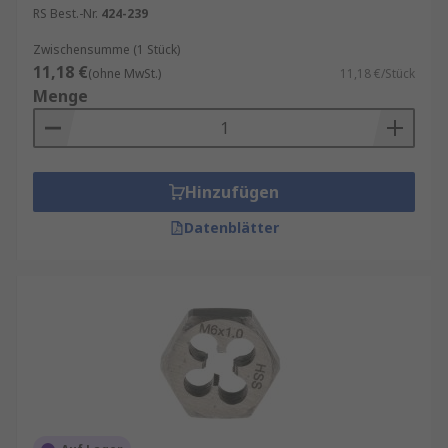
RS Best.-Nr.
424-239
Gewinde auf Rohren und Stangen zu schneiden.
Zwischensumme (1 Stück)
11,18 €
(ohne MwSt.)
11,18 €/Stück
Menge
Hinzufügen
Datenblätter