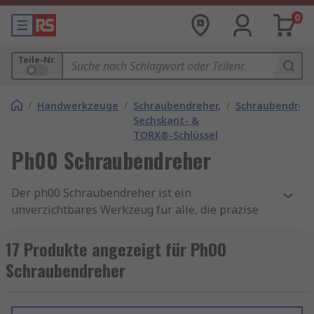
0
Teile-Nr.
/
Handwerkzeuge
/
Schraubendreher,
/
Schraubendreh
Sechskant- &
TORX®-Schlüssel
Ph00 Schraubendreher
Der ph00 Schraubendreher ist ein
unverzichtbares Werkzeug für alle, die präzise
und sichere Schraubarbeiten durchführen
möchten. Ob in der Elektronikindustrie, bei
17 Produkte angezeigt für Ph00
feinmechanischen Arbeiten oder im Modellbau,
Schraubendreher
der ph00 Schraubendreher bietet eine Vielzahl
von Einsatzmöglichkeiten. Der ph00
Schraubendreher ist ein zuverlässiges Werkzeug