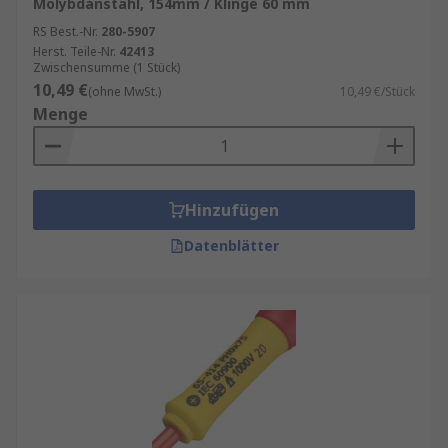
Molybdänstahl, 154mm / Klinge 60 mm
eine langfristige Nutzung gewährleistet.
RS Best.-Nr.
280-5907
Ergonomisches Design: Der rutschfeste Griff
Herst. Teile-Nr.
42413
sorgt für eine komfortable Handhabung
Zwischensumme (1 Stück)
10,49 €
und minimiert das Risiko von
(ohne MwSt.)
10,49 €/Stück
Menge
Ermüdungserscheinungen.
Einfache Identifizierung: Oftmals sind die
ph00 Schraubendreher farblich markiert
oder mit einer Größenangabe versehen,
Hinzufügen
was die schnelle Identifizierung in
Werkzeugkästen oder Sets erleichtert.
Datenblätter