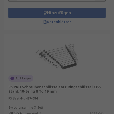
Hinzufügen
Datenblätter
Auf Lager
RS PRO Schraubenschlüsselsatz Ringschlüssel CrV-
Stahl, 10-teilig 8 To 19 mm
RS Best.-Nr.
487-084
Zwischensumme (1 Set)
39,55 €
(ohne MwSt.)
39,55 €/Set