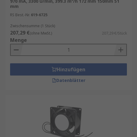
970 mA, 3300 U/min, 399.3 m³/h 172 mm 150mm 51
mm
RS Best.-Nr.
619-6725
Zwischensumme (1 Stück)
207,29 €
(ohne MwSt.)
207,29 €/Stück
Menge
Hinzufügen
Datenblätter