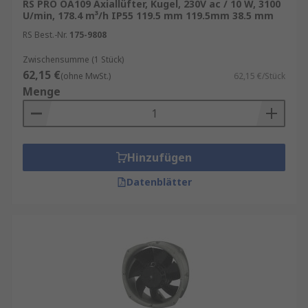
RS PRO OA109 Axiallüfter, Kugel, 230V ac / 10 W, 3100
U/min, 178.4 m³/h IP55 119.5 mm 119.5mm 38.5 mm
Axialgebläse kaufen
RS Best.-Nr.
175-9808
Wenn Sie passende Axiallüfter oder
Zwischensumme (1 Stück)
62,15 €
Axialventilatoren ( AC- oder DC-betrieben)
(ohne MwSt.)
62,15 €/Stück
Menge
kaufen möchten, sollten Sie folgende Parameter
berücksichtigen:
Versorgungsspannung: AC oder DC (z. B. 12 V
dc, 230 V ac)
Hinzufügen
Luftdurchsatz (m³/h): passend zur
Datenblätter
Kühlleistung und Umgebungstemperatur
U/min und Geräuschpegel: je nach
Anforderung leise oder leistungsstark
Statischer Druck: bei Anwendungen mit
Luftwiderstand (z. B. Filtereinsätzen)
Schutzart (IP): z. B. IP55 für feuchte oder