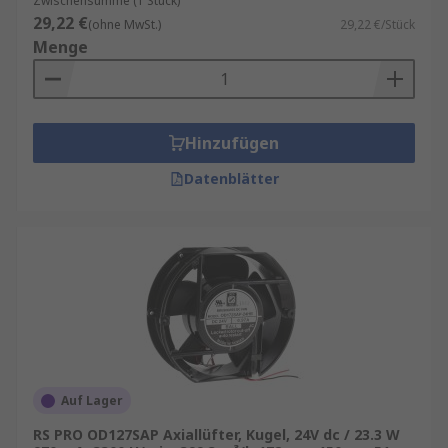
Zwischensumme (1 Stück)
29,22 €
(ohne MwSt.)
29,22 €/Stück
Menge
Hinzufügen
Datenblätter
Auf Lager
RS PRO OD127SAP Axiallüfter, Kugel, 24V dc / 23.3 W