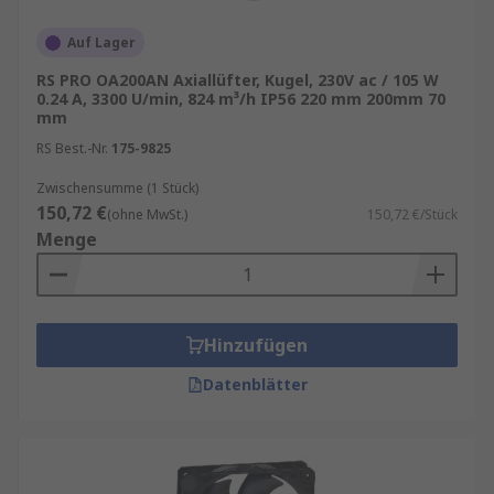
staubige Umgebungen
Lagertyp: z. B. Kugellager (robust, langlebig,
Auf Lager
für höhere Temperaturen) oder Gleitlager
RS PRO OA200AN Axiallüfter, Kugel, 230V ac / 105 W
(leise, kosteneffizient)
0.24 A, 3300 U/min, 824 m³/h IP56 220 mm 200mm 70
mm
Bauform: runder oder quadratischer
RS Best.-Nr.
175-9825
Flansch, je nach Montagesituation
Zwischensumme (1 Stück)
Unser Sortiment enthält Qualitätsprodukte von
150,72 €
(ohne MwSt.)
150,72 €/Stück
Marken wie
ebm-papst
,
Sanyo Denki
,
Sunon
Menge
sowie
RS PRO
, unserer hauseigenen
professionellen Marke.
Informationen zur spätesten Bestelluhrzeit für
Hinzufügen
eine garantierte Lieferung am nächsten Werktag
sowie zum Mindestbestellwert für eine
Datenblätter
kostenfreie Lieferung finden Sie auf der
jeweiligen Produktseite.
RS ist der Ansprechpartner für Ihren Einkauf mit