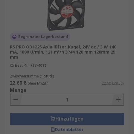
unserem
RS Purchasing Manager
.
Vorteile und Einsatzbereiche von
Axialventilatoren
Begrenzter Lagerbestand
Axialventilatoren kühlen Geräte, indem sie Luft
RS PRO OD1225 Axiallüfter, Kugel, 24V dc / 3 W 140
über erhitzte Oberflächen führen oder warme
mA, 1800 U/min, 121 m³/h IP44 120 mm 120mm 25
Luft verdrängen. Sie sind besonders effizient bei
mm
der Bewegung großer Luftmengen bei geringem
RS Best.-Nr.
787-4019
Druck – eine ideale Lösung für Anwendungen, in
Zwischensumme (1 Stück)
denen hohe Luftdurchsätze bei kompaktem
22,60 €
(ohne MwSt.)
22,60 €/Stück
Bauraum gefragt sind. Sie überzeugen durch
Menge
energieeffiziente Leistung, kompakte Bauform
mit hohem Luftdurchsatz, geräuscharmen
Betrieb, geringen Wartungsaufwand und
vielseitige Einsatzmöglichkeiten.
Hinzufügen
Typische Einsatzbereiche sind:
Datenblätter