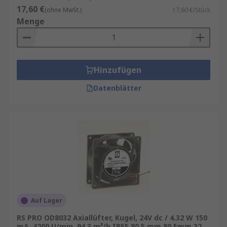
17,60 €
(ohne MwSt.)
17,60 €/Stück
Menge
Hinzufügen
Datenblätter
Auf Lager
RS PRO OD8032 Axiallüfter, Kugel, 24V dc / 4.32 W 150
mA, 4200 U/min, 94.3 m³/h IP55 80.5 mm 80.5mm 32