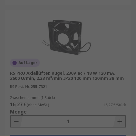
Elektroschaltschränke und Gehäuse: Schutz
empfindlicher Komponenten vor
Überhitzung
Server-Racks und IT-Systeme:
Geräuscharme Kühlung für empfindliche
Elektronik
Produktionsanlagen: Dauerhafte Belüftung
von Motoren, Steuerungen und Antrieben
Auf Lager
PCs, Notebooks, Embedded-Systeme:
RS PRO Axiallüfter, Kugel, 230V ac / 18 W 120 mA,
2600 U/min, 2.33 m³/min IP20 120 mm 120mm 38 mm
Kompakte Axiallüfter für effiziente
Wärmeabfuhr
RS Best.-Nr.
255-7321
Raumbelüftung: Ableitung warmer Luft in
Zwischensumme (1 Stück)
Technikräumen oder Industrieumgebungen
16,27 €
(ohne MwSt.)
16,27 €/Stück
Menge