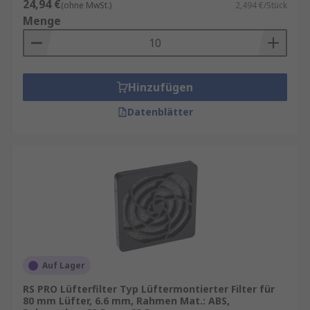
24,94 €
(ohne MwSt.)
2,494 €/Stück
Abnutzung. Dadurch bleiben Komponenten
Menge
wie Netzteile, Grafikkarten oder
Steuerplatinen deutlich länger
funktionstüchtig.
Einfache Wartung:
Viele Lüfterfilter sind
Hinzufügen
waschbar oder leicht austauschbar. Das
Datenblätter
spart Zeit und Kosten bei der
Instandhaltung.
Anwendungen von Lüfterfiltern
Lüfterfilter sind vielseitig einsetzbar und finden
unter anderem Anwendung in:
PC-Gehäusen (Gaming-PCs, Workstations)
Auf Lager
Serverschränken und Rechenzentren
RS PRO Lüfterfilter Typ Lüftermontierter Filter für
Schaltschränken in Industrieanlagen
80 mm Lüfter, 6.6 mm, Rahmen Mat.: ABS,