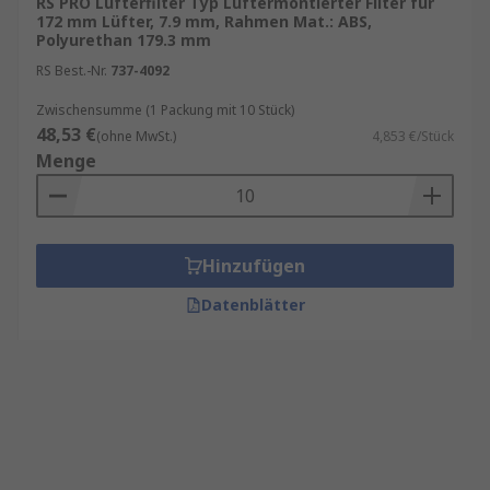
RS PRO Lüfterfilter Typ Lüftermontierter Filter für
172 mm Lüfter, 7.9 mm, Rahmen Mat.: ABS,
Polyurethan 179.3 mm
RS Best.-Nr.
737-4092
Zwischensumme (1 Packung mit 10 Stück)
48,53 €
(ohne MwSt.)
4,853 €/Stück
Menge
Hinzufügen
Datenblätter