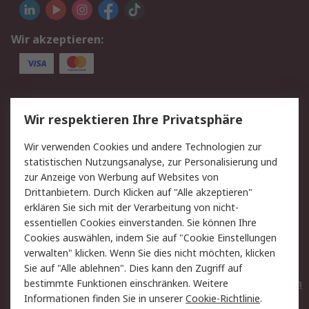
Wir akzeptieren:
Service
Wir respektieren Ihre Privatsphäre
Value Added Services
Lieferlösungen
Wir verwenden Cookies und andere Technologien zur
Rücksendungen
Kontakt
statistischen Nutzungsanalyse, zur Personalisierung und
Hilfe
Privatkunden
zur Anzeige von Werbung auf Websites von
Drittanbietern. Durch Klicken auf "Alle akzeptieren"
Rechtliches
erklären Sie sich mit der Verarbeitung von nicht-
essentiellen Cookies einverstanden. Sie können Ihre
AGB
Datenschutz
Cookies auswählen, indem Sie auf "Cookie Einstellungen
Cookie-Richtlinie
Zahlungsbedingungen
verwalten" klicken. Wenn Sie dies nicht möchten, klicken
Copyright/Impressum
Entsorgung
Sie auf "Alle ablehnen". Dies kann den Zugriff auf
Elektrogeräte/Batterien
bestimmte Funktionen einschränken. Weitere
Informationen finden Sie in unserer
Cookie-Richtlinie
.