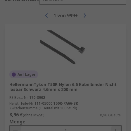
Kabelführung, wie Kabelabdeckungen,
Kabeldurchführungstüllen,
1
von
999+
Kabelaufbewahrung, Spiralschläuche,
Kabelmarkierer, Kabelpritschen und
Kabelrohre.
Kabelmuffen und -hülsen - große Auswahl
an breiten Kabelkonfektionierungen von
Kabelmuffen, Kabelhülsen, Kabelschläuche,
Wärmeschrumpfschläuchen,
Schrumpftüllen, Löthülsen
Auf Lager
Platinen-Verbindungskabel und
HellermannTyton T50R Nylon 6.6 Kabelbinder Nicht
Flachbandkabel - wir führen eine große
lösbar Schwarz 4.6mm x 200 mm
Auswahl an breiten
RS Best.-Nr.
170-3902
Kabelkonfektionierungen in einer Vielzahl
Herst. Teile-Nr.
111-05000 T50R-PA66-BK
von Steckverbindern, Farben und Längen.
Zwischensumme (1 Beutel mit 100 Stück)
8,96 €
(ohne MwSt.)
8,96 €/Beutel
Hier finden Sie mehr Informationen zu
Menge
Schaltdraht