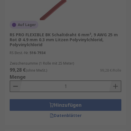
Signale zwischen verschiedenen Systemen und
Komponenten zu übertragen. In der
Telekommunikation werden Schaltdrähte in
Kabeln verwendet, um Signale zwischen
Auf Lager
verschiedenen Standorten zu übertragen.
RS PRO FLEXIBLE BK Schaltdraht 6 mm², 9 AWG 25 m
Rot Ø 4.9 mm 0.3 mm Litzen Polyvinylchlorid,
Welche verschiedenen Arten von
Polyvinylchlorid
Schaltdrähten gibt es?
RS Best.-Nr.
516-7934
Zwischensumme (1 Rolle mit 25 Meter)
Es gibt unterschiedliche Arten von Schaltdrähten,
99,28 €
(ohne MwSt.)
99,28 €/Rolle
die für unterschiedliche Anwendungen ausgelegt
Menge
sind. Einige der gängigsten Arten sind
Einzeldrähte,
Litzen
, Koaxialkabel und
Flachbandkabel. Einzeldrähte werden häufig in
Anwendungen eingesetzt, bei denen Flexibilität
Hinzufügen
erforderlich ist, während Litzen in Anwendungen
Datenblätter
verwendet werden, bei denen eine höhere
mechanische Festigkeit erforderlich ist.