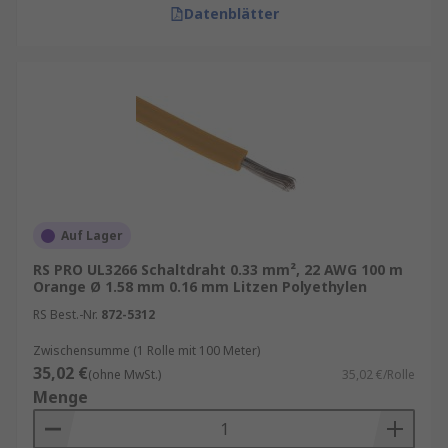
der Draht verwendet wird, und die Kosten. Ein
Datenblätter
Schaltdraht, der in einer rauen Umgebung
verwendet wird, muss möglicherweise
widerstandsfähiger sein als ein Draht, der in
einer kontrollierten Umgebung angewendet
wird.
Auf Lager
RS PRO UL3266 Schaltdraht 0.33 mm², 22 AWG 100 m
Orange Ø 1.58 mm 0.16 mm Litzen Polyethylen
RS Best.-Nr.
872-5312
Zwischensumme (1 Rolle mit 100 Meter)
35,02 €
(ohne MwSt.)
35,02 €/Rolle
Menge