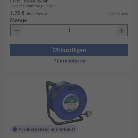
Herst. Teile-Nr.
SS-MP
Einfache Verlängerungskabel: haben nur eine
Zwischensumme (1 Stück)
Buchse und werden häufig verwendet, um einen
1,75 €
(ohne MwSt.)
1,75 €/Stück
Teil des Raums mit Strom zu versorgen, in dem es
Menge
keine Steckdose gibt. Sie dürfen nicht in Reihe
mit anderen Steckdosenleisten oder Mehrfach-
Steckdosenadaptern geschaltet werden.
Hinzufügen
Steckerdosenleisten
Datenblätter
Diese werden manchmal auch als mehradrige
Verlängerungskabel bezeichnet, haben mehr als
eine Buchse (oder Ader). Sie können verwendet
werden, um mehrere Geräte mit Strom zu
versorgen und die Anzahl der Stecker zu
erhöhen, die an eine Netzsteckdose
angeschlossen werden können.
Kabeltrommel
Vorübergehend ausverkauft