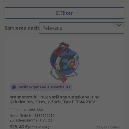
Wir führen Produkte
Filter
mit Leitung oder ohne Leitung sowie
schaltbar oder nicht-schaltbar
Sortieren nach
Relevanz
mit Überspannungsschutz und ohne
Überspannungsschutz
verschiedene Mantelmaterial wie z. B.
Neopren
,
PVC
, etc.
sowie nachhaltige Produkte, unsere
sogenannten
Better-World-Produkte
.
Vorübergehend ausverkauft
Informationen zur spätesten Bestelluhrzeit für
eine garantierte Lieferung am nächsten Werktag
brennenstuhl 1182 Verlängerungskabel und
sowie zum Mindestbestellwert für eine
Kabelrollen, 30 m, 2-fach, Typ F IP44 230V
kostenfreie Lieferung finden Sie auf der
RS Best.-Nr.
866-580
jeweiligen Produktseite. RS ist Ihr
Herst. Teile-Nr.
1182720010
Zwischensumme (1 Stück)
Ansprechpartner für das Bestandsmanagement
325,43 €
(ohne MwSt.)
325,43 €/Stück