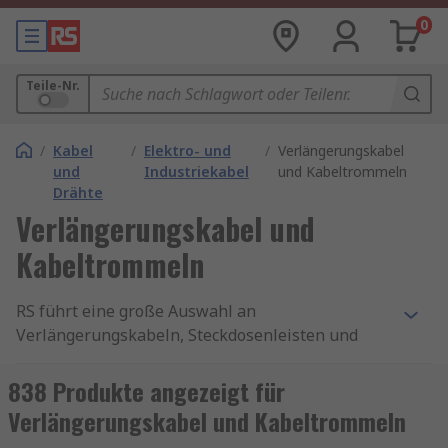
0
Teile-Nr.
/
Kabel
/
Elektro- und
/
Verlängerungskabel
und
Industriekabel
und Kabeltrommeln
Drähte
Verlängerungskabel und
Kabeltrommeln
RS führt eine große Auswahl an
Verlängerungskabeln, Steckdosenleisten und
Kabeltrommeln mit Qualitätsprodukten von
Marken wie
brennenstuhl
,
ABL Sursum
,
838 Produkte angezeigt für
Schneider Electric
,
Kopp
,
Legrand
sowie
RS PRO
,
Verlängerungskabel und Kabeltrommeln
unserer hauseigenen professionellen Marke.