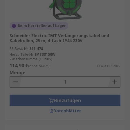
Sonstige Merkmale und Funktionen:
IP-Schutzart:
Eine IP-Schutzart (Schutz vor
eindringenden Medien) definiert, wie effektiv ein
Beim Hersteller auf Lager
elektrisches Gehäuse gegen Fremdkörper
Schneider Electric IMT Verlängerungskabel und
abgedichtet ist.
IP20
,
IP44
Kabelrollen, 25 m, 4-fach IP44 230V
RS Best.-Nr.
865-478
Überspannungsschutz:
Die
Herst. Teile-Nr.
IMT33150W
Überspannungsschutzfunktion schützt das Gerät
Zwischensumme (1 Stück)
und die angeschlossenen Geräte vor
114,90 €
(ohne MwSt.)
114,90 €/Stück
Spannungsspitzen.
Menge
Buchsen mit Schalter:
Einige Modelle verfügen
über eine Option, um einzelne Buchsen ein- und
auszuschalten.
Hinzufügen
Datenblätter