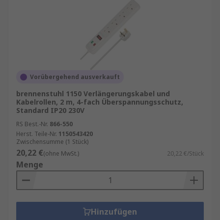
Sonstige Merkmale und Funktionen:
IP-Schutzart:
Eine IP-Schutzart (Schutz vor
eindringenden Medien) definiert, wie effektiv ein
elektrisches Gehäuse gegen Fremdkörper
abgedichtet ist.
IP20
,
IP44
Vorübergehend ausverkauft
Überspannungsschutz:
Die
brennenstuhl 1150 Verlängerungskabel und
Überspannungsschutzfunktion schützt das Gerät
Kabelrollen, 2 m, 4-fach Überspannungsschutz,
und die angeschlossenen Geräte vor
Standard IP20 230V
Spannungsspitzen.
RS Best.-Nr.
866-550
Herst. Teile-Nr.
1150543420
Buchsen mit Schalter:
Einige Modelle verfügen
Zwischensumme (1 Stück)
über eine Option, um einzelne Buchsen ein- und
20,22 €
(ohne MwSt.)
20,22 €/Stück
auszuschalten.
Menge
Hinzufügen