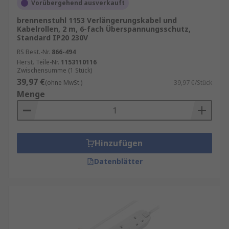
Vorübergehend ausverkauft
Kabeltrommeln haben eine oder mehrere
Buchsen oder Adern. Kabeltrommel-
brennenstuhl 1153 Verlängerungskabel und
Kabelrollen, 2 m, 6-fach Überspannungsschutz,
Steckdosenleisten ermöglichen die
Standard IP20 230V
Stromversorgung von Geräten aus größerer
RS Best.-Nr.
866-494
Entfernung. Die Kabellänge ist in der Regel von
Herst. Teile-Nr.
1153110116
wenigen Metern bis zu 100 Metern möglich. Das
Zwischensumme (1 Stück)
Kabel wird auf einer Trommel mit integrierten
39,97 €
(ohne MwSt.)
39,97 €/Stück
Buchsen geliefert. Die Verwendung einer
Menge
Trommel erleichtert die Lagerung und den
Transport des Verlängerungskabels. Einige
Modelle verfügen über eine automatische
Aufspulfunktion, sodass das Kabel nach der
Hinzufügen
Verwendung nicht manuell aufgewickelt werden
Datenblätter
muss. Einige Kabeltrommel-Verlängerungskabel
verfügen zudem über integrierte Fehlerstrom-
Schutzeinrichtungen, die elektrische Schläge
verhindern, wenn ein Fehler vorliegt.
Wichtige Sicherheitsvorkehrungen