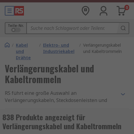
0
Teile-Nr.
/
Kabel
/
Elektro- und
/
Verlängerungskabel
und
Industriekabel
und Kabeltrommeln
Drähte
Verlängerungskabel und
Kabeltrommeln
RS führt eine große Auswahl an
Verlängerungskabeln, Steckdosenleisten und
Kabeltrommeln mit Qualitätsprodukten von
Marken wie
brennenstuhl
,
ABL Sursum
,
838 Produkte angezeigt für
Schneider Electric
,
Kopp
,
Legrand
sowie
RS PRO
,
Verlängerungskabel und Kabeltrommeln
unserer hauseigenen professionellen Marke.