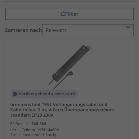
Wir führen Produkte
Filter
mit Leitung oder ohne Leitung sowie
schaltbar oder nicht-schaltbar
Sortieren nach
Relevanz
mit Überspannungsschutz und ohne
Überspannungsschutz
verschiedene Mantelmaterial wie z. B.
Neopren
,
PVC
, etc.
sowie nachhaltige Produkte, unsere
sogenannten
Better-World-Produkte
.
Vorübergehend ausverkauft
Informationen zur spätesten Bestelluhrzeit für
eine garantierte Lieferung am nächsten Werktag
brennenstuhl 1951 Verlängerungskabel und
sowie zum Mindestbestellwert für eine
Kabelrollen, 3 m, 4-fach Überspannungsschutz,
Standard IP20 230V
kostenfreie Lieferung finden Sie auf der
RS Best.-Nr.
866-564
jeweiligen Produktseite. RS ist Ihr
Herst. Teile-Nr.
1951144609
Ansprechpartner für das Bestandsmanagement
Zwischensumme (1 Stück)