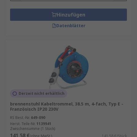
Hinzufügen
Datenblätter
Derzeit nicht erhältlich
brennenstuhl Kabeltrommel, 38.5 m, 4-fach, Typ E -
Französisch IP20 230V
RS Best.-Nr.
649-090
Herst. Teile-Nr.
1139941
Zwischensumme (1 Stück)
141,58 €
(ohne MwSt.)
141,58 €/Stück