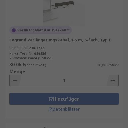
Sonstige Merkmale und Funktionen:
IP-Schutzart:
Eine IP-Schutzart (Schutz vor
eindringenden Medien) definiert, wie effektiv ein
elektrisches Gehäuse gegen Fremdkörper
Vorübergehend ausverkauft
abgedichtet ist.
IP20
,
IP44
Legrand Verlängerungskabel, 1.5 m, 6-fach, Typ E
RS Best.-Nr.
238-7578
Überspannungsschutz:
Die
Herst. Teile-Nr.
049456
Überspannungsschutzfunktion schützt das Gerät
Zwischensumme (1 Stück)
und die angeschlossenen Geräte vor
30,06 €
(ohne MwSt.)
30,06 €/Stück
Spannungsspitzen.
Menge
Buchsen mit Schalter:
Einige Modelle verfügen
über eine Option, um einzelne Buchsen ein- und
auszuschalten.
Hinzufügen
Datenblätter