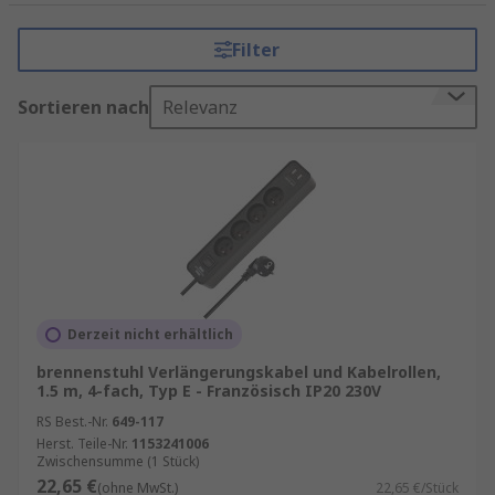
Wir führen Produkte
Filter
mit Leitung oder ohne Leitung sowie
schaltbar oder nicht-schaltbar
Sortieren nach
Relevanz
mit Überspannungsschutz und ohne
Überspannungsschutz
verschiedene Mantelmaterial wie z. B.
Neopren
,
PVC
, etc.
sowie nachhaltige Produkte, unsere
sogenannten
Better-World-Produkte
.
Derzeit nicht erhältlich
Informationen zur spätesten Bestelluhrzeit für
eine garantierte Lieferung am nächsten Werktag
brennenstuhl Verlängerungskabel und Kabelrollen,
sowie zum Mindestbestellwert für eine
1.5 m, 4-fach, Typ E - Französisch IP20 230V
kostenfreie Lieferung finden Sie auf der
RS Best.-Nr.
649-117
jeweiligen Produktseite. RS ist Ihr
Herst. Teile-Nr.
1153241006
Zwischensumme (1 Stück)
Ansprechpartner für das Bestandsmanagement
22,65 €
(ohne MwSt.)
22,65 €/Stück