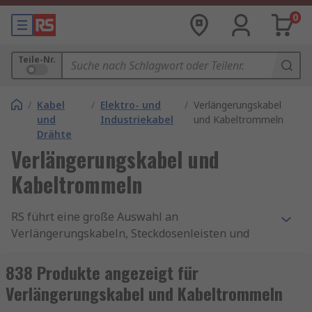
0
Teile-Nr.
/
Kabel
/
Elektro- und
/
Verlängerungskabel
und
Industriekabel
und Kabeltrommeln
Drähte
Verlängerungskabel und
Kabeltrommeln
RS führt eine große Auswahl an
Verlängerungskabeln, Steckdosenleisten und
Kabeltrommeln mit Qualitätsprodukten von
Marken wie
brennenstuhl
,
ABL Sursum
,
838 Produkte angezeigt für
Schneider Electric
,
Kopp
,
Legrand
sowie
RS PRO
,
Verlängerungskabel und Kabeltrommeln
unserer hauseigenen professionellen Marke.