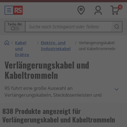
0
Teile-Nr.
/
Kabel
/
Elektro- und
/
Verlängerungskabel
und
Industriekabel
und Kabeltrommeln
Drähte
Verlängerungskabel und
Kabeltrommeln
RS führt eine große Auswahl an
Verlängerungskabeln, Steckdosenleisten und
Kabeltrommeln mit Qualitätsprodukten von
Marken wie
brennenstuhl
,
ABL Sursum
,
838 Produkte angezeigt für
Schneider Electric
,
Kopp
,
Legrand
sowie
RS PRO
,
Verlängerungskabel und Kabeltrommeln
unserer hauseigenen professionellen Marke.