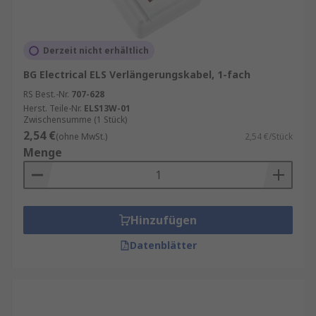
Sonstige Merkmale und Funktionen:
IP-Schutzart:
Eine IP-Schutzart (Schutz vor
Derzeit nicht erhältlich
eindringenden Medien) definiert, wie effektiv ein
elektrisches Gehäuse gegen Fremdkörper
BG Electrical ELS Verlängerungskabel, 1-fach
abgedichtet ist.
IP20
,
IP44
RS Best.-Nr.
707-628
Herst. Teile-Nr.
ELS13W-01
Überspannungsschutz:
Die
Zwischensumme (1 Stück)
2,54 €
Überspannungsschutzfunktion schützt das Gerät
(ohne MwSt.)
2,54 €/Stück
Menge
und die angeschlossenen Geräte vor
Spannungsspitzen.
Buchsen mit Schalter:
Einige Modelle verfügen
über eine Option, um einzelne Buchsen ein- und
Hinzufügen
auszuschalten.
Datenblätter