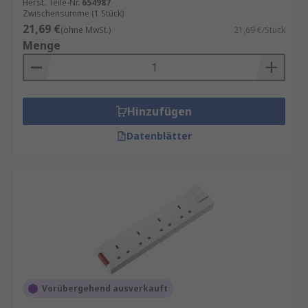
Herst. Teile-Nr.
654987
Einfache Verlängerungskabel: haben nur eine
Zwischensumme (1 Stück)
Buchse und werden häufig verwendet, um einen
21,69 €
(ohne MwSt.)
21,69 €/Stück
Teil des Raums mit Strom zu versorgen, in dem es
Menge
keine Steckdose gibt. Sie dürfen nicht in Reihe
mit anderen Steckdosenleisten oder Mehrfach-
Steckdosenadaptern geschaltet werden.
Hinzufügen
Steckerdosenleisten
Datenblätter
Diese werden manchmal auch als mehradrige
Verlängerungskabel bezeichnet, haben mehr als
eine Buchse (oder Ader). Sie können verwendet
werden, um mehrere Geräte mit Strom zu
versorgen und die Anzahl der Stecker zu
erhöhen, die an eine Netzsteckdose
angeschlossen werden können.
Kabeltrommel
Vorübergehend ausverkauft