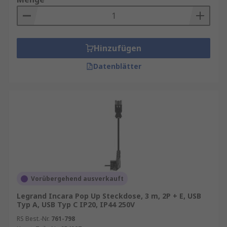
Ihrer Verlängerungskabel, Steckdosenleisten
und Kabeltrommeln mit unseren
RS Inventory
Solutions
.
Verlängerungskabel
Hinzufügen
Datenblätter
Ein Verlängerungskabel ist ein Netzkabel mit
einer bestimmten Länge mit einer oder
mehreren Buchsen an einem Ende und einem
Stecker am anderen Ende. Elektrische
Verlängerungskabel ermöglichen die
Verwendung von Geräten in größerer Entfernung
von der Steckdose als das im Gerät integrierte
Kabel. Sie verlängern effektiv die Länge des
Netzkabels. Verlängerungskabel können
Vorübergehend ausverkauft
mehrere Buchsen bieten und können mehrere
Geräte von nur einer Steckdose aus mit Strom
Legrand Incara Pop Up Steckdose, 3 m, 2P + E, USB
Typ A, USB Typ C IP20, IP44 250V
versorgen.
RS Best.-Nr.
761-798