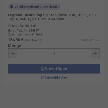
Vorübergehend ausverkauft
Legrand Incara Pop Up Steckdose, 2 m, 2P + E, USB
Typ A, USB Typ C IP20, IP44 250V
RS Best.-Nr.
761-809
Herst. Teile-Nr.
654817
Zwischensumme (1 Stück)
184,98 €
(ohne MwSt.)
184,98 €/Stück
Menge
Hinzufügen
Datenblätter