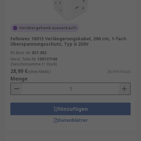
Sonstige Merkmale und Funktionen:
IP-Schutzart:
Eine IP-Schutzart (Schutz vor
eindringenden Medien) definiert, wie effektiv ein
Vorübergehend ausverkauft
elektrisches Gehäuse gegen Fremdkörper
Fellowes 10013 Verlängerungskabel, 200 cm, 1-fach
abgedichtet ist.
IP20
,
IP44
Überspannungsschutz, Typ G 230V
RS Best.-Nr.
857-882
Überspannungsschutz:
Die
Herst. Teile-Nr.
100137166
Überspannungsschutzfunktion schützt das Gerät
Zwischensumme (1 Stück)
und die angeschlossenen Geräte vor
28,99 €
(ohne MwSt.)
28,99 €/Stück
Spannungsspitzen.
Menge
Buchsen mit Schalter:
Einige Modelle verfügen
über eine Option, um einzelne Buchsen ein- und
auszuschalten.
Hinzufügen
Datenblätter