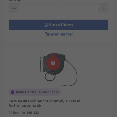
Ihrer Verlängerungskabel, Steckdosenleisten
und Kabeltrommeln mit unseren
RS Inventory
Solutions
.
Verlängerungskabel
Hinzufügen
Datenblätter
Ein Verlängerungskabel ist ein Netzkabel mit
einer bestimmten Länge mit einer oder
mehreren Buchsen an einem Ende und einem
Stecker am anderen Ende. Elektrische
Verlängerungskabel ermöglichen die
Verwendung von Geräten in größerer Entfernung
von der Steckdose als das im Gerät integrierte
Kabel. Sie verlängern effektiv die Länge des
Netzkabels. Verlängerungskabel können
Beim Hersteller auf Lager
mehrere Buchsen bieten und können mehrere
Geräte von nur einer Steckdose aus mit Strom
SAM RA883 Schlauchtrommel, 10000 m
Aufrollautomatik
versorgen.
RS Best.-Nr.
666-432