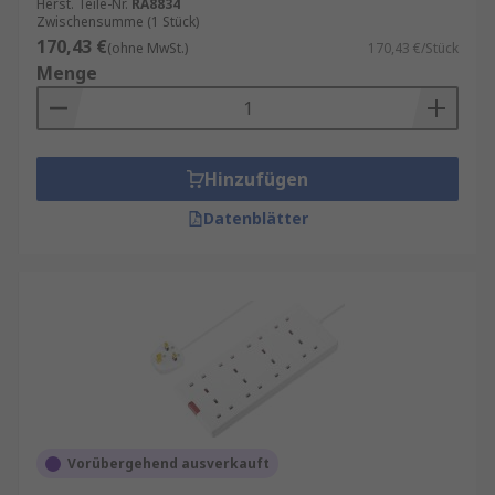
Herst. Teile-Nr.
RA8834
Einfache Verlängerungskabel: haben nur eine
Zwischensumme (1 Stück)
Buchse und werden häufig verwendet, um einen
170,43 €
(ohne MwSt.)
170,43 €/Stück
Teil des Raums mit Strom zu versorgen, in dem es
Menge
keine Steckdose gibt. Sie dürfen nicht in Reihe
mit anderen Steckdosenleisten oder Mehrfach-
Steckdosenadaptern geschaltet werden.
Hinzufügen
Steckerdosenleisten
Datenblätter
Diese werden manchmal auch als mehradrige
Verlängerungskabel bezeichnet, haben mehr als
eine Buchse (oder Ader). Sie können verwendet
werden, um mehrere Geräte mit Strom zu
versorgen und die Anzahl der Stecker zu
erhöhen, die an eine Netzsteckdose
angeschlossen werden können.
Kabeltrommel
Vorübergehend ausverkauft