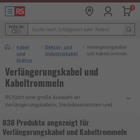
0
Teile-Nr.
/
Kabel
/
Elektro- und
/
Verlängerungskabel
und
Industriekabel
und Kabeltrommeln
Drähte
Verlängerungskabel und
Kabeltrommeln
RS führt eine große Auswahl an
Verlängerungskabeln, Steckdosenleisten und
Kabeltrommeln mit Qualitätsprodukten von
Marken wie
brennenstuhl
,
ABL Sursum
,
838 Produkte angezeigt für
Schneider Electric
,
Kopp
,
Legrand
sowie
RS PRO
,
Verlängerungskabel und Kabeltrommeln
unserer hauseigenen professionellen Marke.