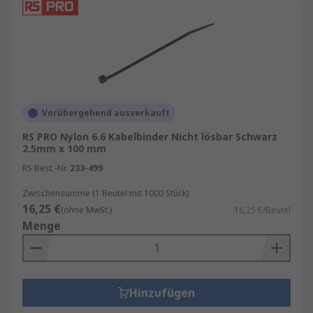
einfaches Öffnen und Schließen ermöglicht.
Sie sind ideal für temporäre Installationen
oder wenn Kabel häufig umorganisiert
werden müssen.
Beschriftbare Kabelbinder
: Diese
Kabelbinder verfügen über ein integriertes
Vorübergehend ausverkauft
Beschriftungsfeld, auf dem Informationen
RS PRO Nylon 6.6 Kabelbinder Nicht lösbar Schwarz
wie Kabelnummern oder
2.5mm x 100 mm
Verwendungszwecke notiert werden
RS Best.-Nr.
233-499
können. Dies erleichtert die Identifikation
und Organisation von Kabeln.
Zwischensumme (1 Beutel mit 1000 Stück)
16,25 €
Hitzebeständige Kabelbinder
: Diese
(ohne MwSt.)
16,25 €/Beutel
Menge
Kabelbinder sind aus speziellen
Materialien gefertigt, die hohen
Temperaturen standhalten. Sie werden
häufig in industriellen Anwendungen
Hinzufügen
eingesetzt, bei denen extreme Hitze eine
Rolle spielt.