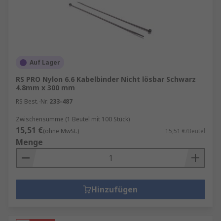
Installation – Können die Produkte
nachträglich installiert werden, und werden
irgendwelche Werkezeuge oder Geräte für
die Installation benötigt?
Auf Lager
Arten von Kabelbindern
RS PRO Nylon 6.6 Kabelbinder Nicht lösbar Schwarz
4.8mm x 300 mm
Standard-Kabelbinder
: Diese sind die am
RS Best.-Nr.
233-487
häufigsten verwendeten Kabelbinder und
Zwischensumme (1 Beutel mit 100 Stück)
eignen sich für eine Vielzahl von
15,51 €
(ohne MwSt.)
15,51 €/Beutel
Anwendungen. Sie sind in verschiedenen
Menge
Größen und Farben erhältlich und bieten
eine einfache und kostengünstige Lösung
zum Bündeln von Kabeln.
Wiederverwendbare Kabelbinder
: Diese
Hinzufügen
Kabelbinder können mehrfach verwendet
werden, da sie über einen speziellen
Verschlussmechanismus verfügen, der ein