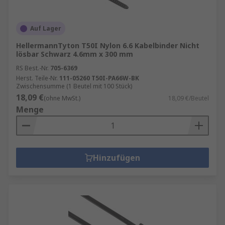
Betriebsverhalten ganzer Anlagen verbessern
und die Lebensdauer von Kabeln und Leitungen
Auf Lager
verlängern sowie Wartungszeiten und
Reparaturkosten reduzieren. Ein wichtiger
HellermannTyton T50I Nylon 6.6 Kabelbinder Nicht
lösbar Schwarz 4.6mm x 300 mm
Vorteil einer korrekten Bündelung und
Organisation von Kabeln ist die Verbesserung
RS Best.-Nr.
705-6369
Herst. Teile-Nr.
111-05260 T50I-PA66W-BK
des Gesundheits- und Arbeitsschutzes im
Zwischensumme (1 Beutel mit 100 Stück)
Arbeitsumfeld.
18,09 €
(ohne MwSt.)
18,09 €/Beutel
Menge
Auswahl von Kabelmanagement-Zubehör
Bei der Auswahl der Art von Produkt, die Sie für
optimale Einsatzmöglichkeiten benötigen, ist
Hinzufügen
eine Vielzahl von Merkmalen und Funktionen zu
berücksichtigen. Die wichtigsten zu
berücksichtigenden Faktoren sind die
vorgesehene Verwendung und die Elemente,
denen die Produkte ausgesetzt sind. Hier einige