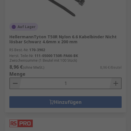
Beispiele:
Temperaturbereich – Welchen höchsten
und niedrigsten Temperaturen werden die
Produkte ausgesetzt?
Auf Lager
Feuerbeständigkeit – Ist eine bestimmte
HellermannTyton T50R Nylon 6.6 Kabelbinder Nicht
lösbar Schwarz 4.6mm x 200 mm
Brandverhaltensklasse erforderlich?
RS Best.-Nr.
170-3902
Innenbereich oder im Freien – Müssen die
Herst. Teile-Nr.
111-05000 T50R-PA66-BK
im Freien verwendeten Produkte UV-
Zwischensumme (1 Beutel mit 100 Stück)
8,96 €
beständig sein oder feuchten Bedingungen
(ohne MwSt.)
8,96 €/Beutel
Menge
im Erdreich widerstehen können?
Spezielle Umgebung – Ist eine ATEX-
Zulassung erforderlich?
Gefahr von Beschädigungen – kann das
Hinzufügen
Produkt Hochleistungsanwendung
standhalten?
Kompatibilität – Sind die Produkte für den
vorgesehenen Zweck geeignet?