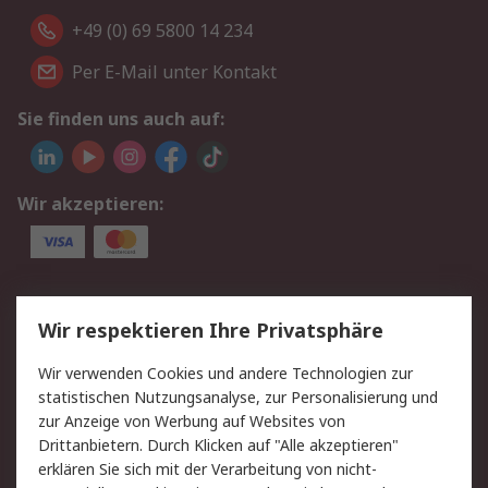
+49 (0) 69 5800 14 234
Per E-Mail unter Kontakt
Sie finden uns auch auf:
Wir akzeptieren:
Service
Wir respektieren Ihre Privatsphäre
Value Added Services
Lieferlösungen
Wir verwenden Cookies und andere Technologien zur
Rücksendungen
Kontakt
statistischen Nutzungsanalyse, zur Personalisierung und
Hilfe
Privatkunden
zur Anzeige von Werbung auf Websites von
Drittanbietern. Durch Klicken auf "Alle akzeptieren"
Rechtliches
erklären Sie sich mit der Verarbeitung von nicht-