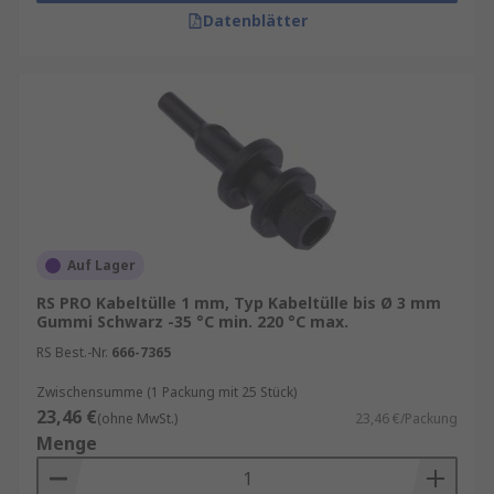
meisten Streifen können bei Bedarf
Datenblätter
zugeschnitten werden.
Kabeldurchführungstüllen kaufen
Unser Sortiment an Kabeldurchführungen
enthält Qualitätsprodukte von folgenden
Marken.
RS PRO
Auf Lager
HellermannTyton
RS PRO Kabeltülle 1 mm, Typ Kabeltülle bis Ø 3 mm
SES Sterling
Gummi Schwarz -35 °C min. 220 °C max.
Lemo
RS Best.-Nr.
666-7365
Schneider Electric
Zwischensumme (1 Packung mit 25 Stück)
23,46 €
und viele mehr
(ohne MwSt.)
23,46 €/Packung
Menge
Informationen zur spätesten Bestelluhrzeit für
eine garantierte Lieferung am nächsten Werktag