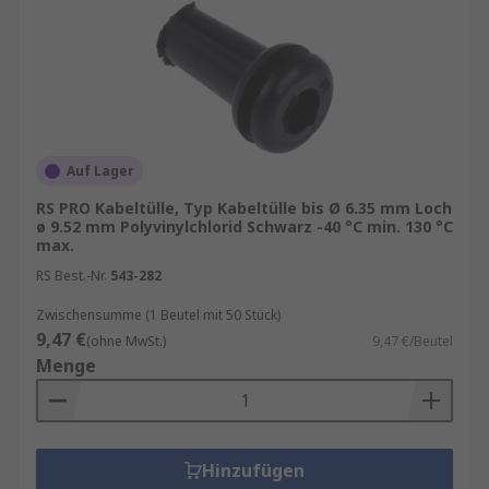
So wählen Sie die passenden
Kabeldurchführungstüllen aus
Wenn Sie nach runden Kabeltüllen suchen,
müssen Sie die Platte und das Loch betrachten, in
Auf Lager
dem die Tülle sitzen soll. Die Tülle muss der
Größe der Plattenbohrung und der Plattendicke
RS PRO Kabeltülle, Typ Kabeltülle bis Ø 6.35 mm Loch
ø 9.52 mm Polyvinylchlorid Schwarz -40 °C min. 130 °C
entsprechen. Der Bohrungsinnendurchmesser
max.
muss außerdem so gewählt werden, dass der
RS Best.-Nr.
543-282
Größe der durchgeführten Kabel entsprochen
wird. In der Regel sind Tüllenabmessungen in
Zwischensumme (1 Beutel mit 50 Stück)
Millimetern (mm) angegeben. Wenn Sie einen
9,47 €
(ohne MwSt.)
9,47 €/Beutel
Tüllenstreifen/eine Tüllenkante in Betracht
Menge
ziehen, muss der Streifen über die Breite der
Plattenkante passen. Sie müssen außerdem
sicherstellen, dass der Streifen lang genug ist,
um die gewünschte Kantenlänge abzudecken. Die
Hinzufügen