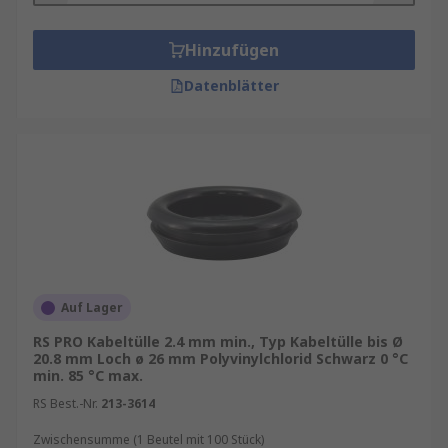
sowie zum Mindestbestellwert für eine
kostenfreie Lieferung finden Sie auf der
Hinzufügen
jeweiligen Produktseite. RS ist Ihr
Datenblätter
Ansprechpartner für das Bestandsmanagement
Ihrer Kabeltüllen mit unseren
RS Inventory
Solutions
.
In unserem
Kabelmanagement
finden Sie
weitere Produkte für Ihren Kabelbedarf.
Auf Lager
RS PRO Kabeltülle 2.4 mm min., Typ Kabeltülle bis Ø
20.8 mm Loch ø 26 mm Polyvinylchlorid Schwarz 0 °C
min. 85 °C max.
RS Best.-Nr.
213-3614
Zwischensumme (1 Beutel mit 100 Stück)