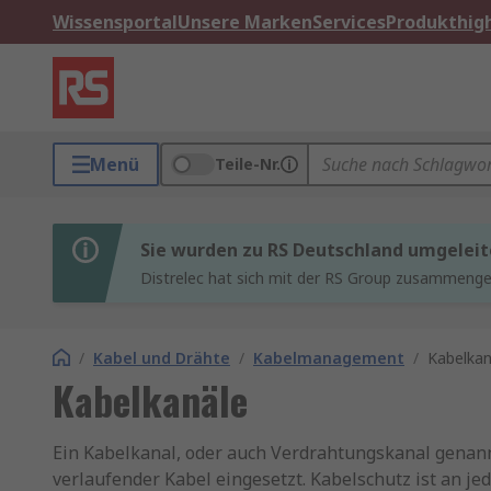
Wissensportal
Unsere Marken
Services
Produkthigh
Menü
Teile-Nr.
Sie wurden zu RS Deutschland umgeleit
Distrelec hat sich mit der RS Group zusammenges
/
Kabel und Drähte
/
Kabelmanagement
/
Kabelkan
Kabelkanäle
Ein Kabelkanal, oder auch Verdrahtungskanal genann
verlaufender Kabel eingesetzt. Kabelschutz ist an je