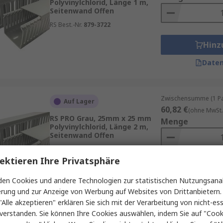
Polyvinylchlorid, Länge 1 m,
Seitenwand Offen
RS Best.-Nr.
879-3722
Hinz
Daten
Zwischensumme (1 Pac
Auf Lager
60,82 €
(ohne MwSt.
RS PRO Grau, 25mm x 25 mm
Menge
Polyvinylchlorid, Länge 2 m,
Seitenwand Offen
RS Best.-Nr.
301-1924
ektieren Ihre Privatsphäre
Hinz
en Cookies und andere Technologien zur statistischen Nutzungsanal
Daten
erung und zur Anzeige von Werbung auf Websites von Drittanbietern.
"Alle akzeptieren" erklären Sie sich mit der Verarbeitung von nicht-ess
verstanden. Sie können Ihre Cookies auswählen, indem Sie auf "Cook
Zwischensumme (1 Beu