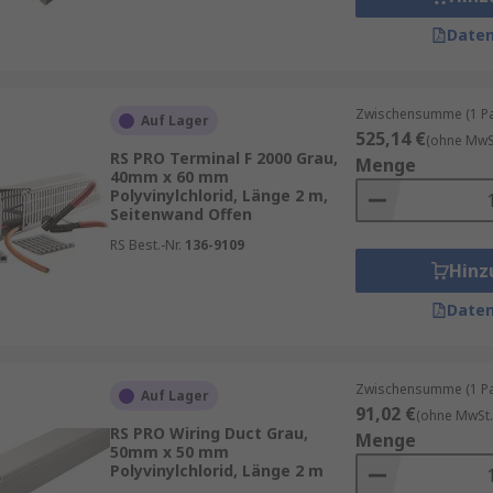
Daten
Zwischensumme (1 Pac
Auf Lager
525,14 €
(ohne MwSt
RS PRO Terminal F 2000 Grau,
Menge
40mm x 60 mm
Polyvinylchlorid, Länge 2 m,
Seitenwand Offen
RS Best.-Nr.
136-9109
Hinz
Daten
Zwischensumme (1 Pac
Auf Lager
91,02 €
(ohne MwSt.
RS PRO Wiring Duct Grau,
Menge
50mm x 50 mm
Polyvinylchlorid, Länge 2 m