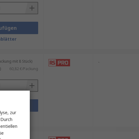
ufügen
blätter
kung mit 8 Stück)
-
)
60,82 €/Packung
ufügen
yse, zur
blätter
 Durch
entiellen
ie
tel mit 2 Stück)