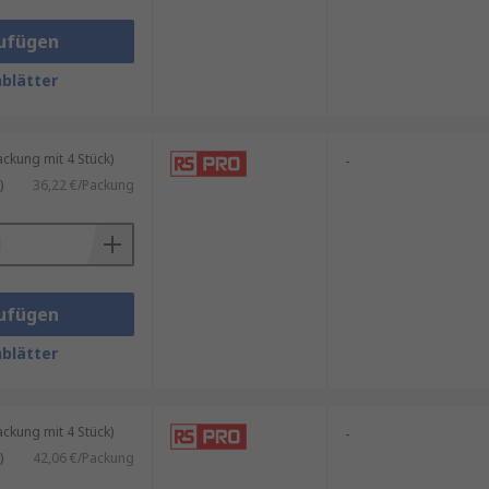
ufügen
blätter
Design in verschiedenen Farben,
n variieren je nach Anwendung,
folgenden verschiedenen
kung mit 4 Stück)
-
)
36,22 €/Packung
ufügen
blätter
kung mit 4 Stück)
-
)
42,06 €/Packung