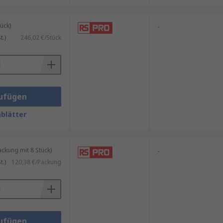
ück)
-
.)
246,02 €/Stück
ufügen
blätter
kung mit 8 Stück)
-
.)
120,38 €/Packung
ufügen