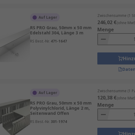
Zwischensumme (1 St
Auf Lager
246,02 €
(ohne MwSt
RS PRO Grau, 50mm x 50 mm
Menge
Edelstahl 304, Länge 3 m
RS Best.-Nr.
471-1647
Hinz
Daten
Zwischensumme (1 Pac
Auf Lager
120,38 €
(ohne MwSt
RS PRO Grau, 50mm x 50 mm
Menge
Polyvinylchlorid, Länge 2 m,
Seitenwand Offen
RS Best.-Nr.
301-1974
Hinz