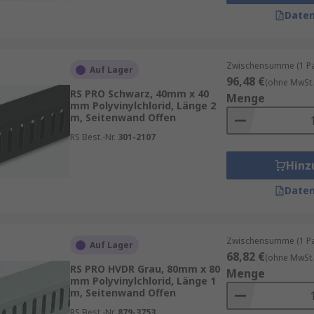
ihnen unterstützte Kabelsystem als auch für die Umgebu
Daten
Zwischensumme (1 Pac
Auf Lager
96,48 €
(ohne MwSt.
RS PRO Schwarz, 40mm x 40
Menge
mm Polyvinylchlorid, Länge 2
m, Seitenwand Offen
RS Best.-Nr.
301-2107
Kabel verwendet, daher umfassen einige der Anwendungen i
Hinz
tzen
Daten
Zwischensumme (1 Pac
Auf Lager
68,82 €
(ohne MwSt.
RS PRO HVDR Grau, 80mm x 80
Menge
mm Polyvinylchlorid, Länge 1
m, Seitenwand Offen
den
RS Best.-Nr.
879-3753