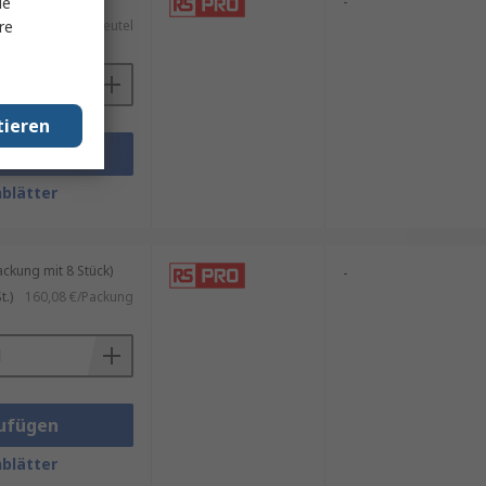
-
le
re
)
60,66 €/Beutel
tieren
ufügen
blätter
kung mit 8 Stück)
-
.)
160,08 €/Packung
ufügen
blätter