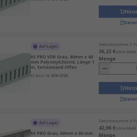
Hinz
Daten
ltlich, aber in der Regel mit einem flachen, rechteckigen 
n ausgewählt wird. Die Befestigungsarten von Kabelkanäle
le, Schlitz- und
Fußleisten-Kabelkanäle
.
Sie können aus 
Zwischensumme (1 Pac
t der Verkabelung innerhalb der Anwendung:
Auf Lager
36,22 €
(ohne MwSt.
RS PRO VDR Grau, 40mm x 40
Menge
ere Metalle
mm Polyvinylchlorid, Länge 1
m, Seitenwand Offen
RS Best.-Nr.
879-3725
wandausführungen verfügbar
Hinz
Daten
Zwischensumme (1 Pac
Auf Lager
42,06 €
(ohne MwSt.
RS PRO Grau, 60mm x 60 mm
Menge