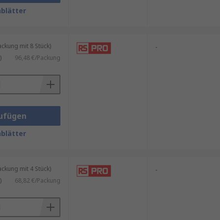
ng, darunter:
blätter
kung mit 8 Stück)
-
)
96,48 €/Packung
m Kabelkanal:
ufügen
blätter
kung mit 4 Stück)
-
)
68,82 €/Packung