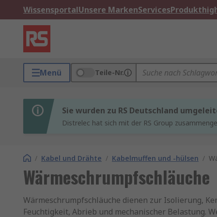
Wissensportal
Unsere Marken
Services
Produkthigh
Menü
Teile-Nr.
Sie wurden zu RS Deutschland umgeleit
Distrelec hat sich mit der RS Group zusammenges
/
Kabel und Drähte
/
Kabelmuffen und -hülsen
/
Wä
Wärmeschrumpfschläuche
Wärmeschrumpfschläuche dienen zur Isolierung, Ken
Feuchtigkeit, Abrieb und mechanischer Belastung. We