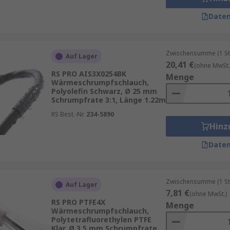
Daten
Zwischensumme (1 St
Auf Lager
20,41 €
(ohne MwSt.
RS PRO AIS3X0254BK
Menge
Wärmeschrumpfschlauch,
Polyolefin Schwarz, Ø 25 mm
Schrumpfrate 3:1, Länge 1.22m
RS Best.-Nr.
234-5890
Hinz
Daten
Zwischensumme (1 St
Auf Lager
7,81 €
(ohne MwSt.)
RS PRO PTFE4X
Menge
Wärmeschrumpfschlauch,
Polytetrafluorethylen PTFE
Klar, Ø 3.5 mm Schrumpfrate