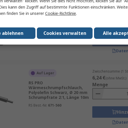
en verwalten" klicken. Wenn Sie dies nicht möchten, klicken Sie auf "Al
Auf Lager
19,57 €
Dies kann den Zugriff auf bestimmte Funktionen einschränken. Weite
(ohne MwSt.
RS PRO AIS4X0320BK
Menge
en finden Sie in unserer
Cookie-Richtlinie
.
Wärmeschrumpfschlauch,
Polyolefin Schwarz, Ø 32 mm
Schrumpfrate 4:1, Länge 1.22m
e ablehnen
Cookies verwalten
Alle akzep
RS Best.-Nr.
234-5899
Hinz
Daten
Zwischensumme (1 St
Auf Lager
6,24 €
(ohne MwSt.)
RS PRO
Menge
Wärmeschrumpfschlauch,
Polyolefin Schwarz, Ø 20 mm
Schrumpfrate 2:1, Länge 10m
RS Best.-Nr.
671-560
Hinz
Daten