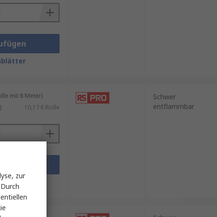
ufügen
blätter
le mit 8 Meter)
Schwer
entflammbar
)
10,17 €/Rolle
ufügen
yse, zur
blätter
 Durch
entiellen
ie
ück)