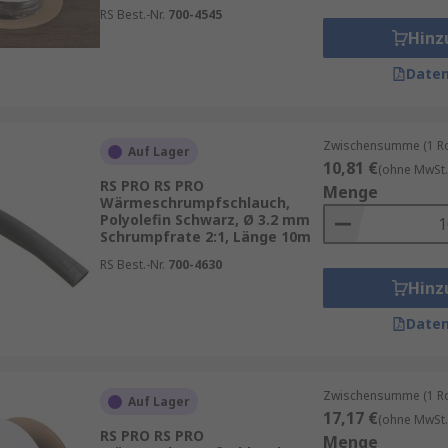
RS Best.-Nr.
700-4545
Hinz
Daten
Zwischensumme (1 Rol
Auf Lager
10,81 €
(ohne MwSt.
RS PRO RS PRO
Menge
Wärmeschrumpfschlauch,
Polyolefin Schwarz, Ø 3.2 mm
Schrumpfrate 2:1, Länge 10m
RS Best.-Nr.
700-4630
Hinz
Daten
Zwischensumme (1 Rol
Auf Lager
17,17 €
(ohne MwSt.
RS PRO RS PRO
Menge