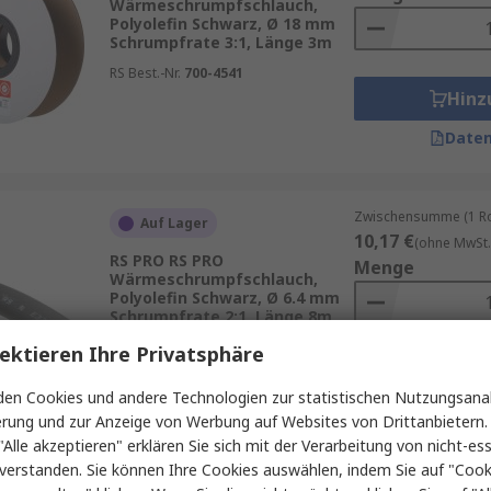
Wärmeschrumpfschlauch,
Polyolefin Schwarz, Ø 18 mm
Schrumpfrate 3:1, Länge 3m
RS Best.-Nr.
700-4541
Hinz
Daten
Zwischensumme (1 Rol
Auf Lager
10,17 €
(ohne MwSt.
RS PRO RS PRO
Menge
Wärmeschrumpfschlauch,
Polyolefin Schwarz, Ø 6.4 mm
Schrumpfrate 2:1, Länge 8m
RS Best.-Nr.
700-4646
ektieren Ihre Privatsphäre
Hinz
en Cookies und andere Technologien zur statistischen Nutzungsanal
Daten
erung und zur Anzeige von Werbung auf Websites von Drittanbietern.
"Alle akzeptieren" erklären Sie sich mit der Verarbeitung von nicht-ess
verstanden. Sie können Ihre Cookies auswählen, indem Sie auf "Cook
Zwischensumme (1 St