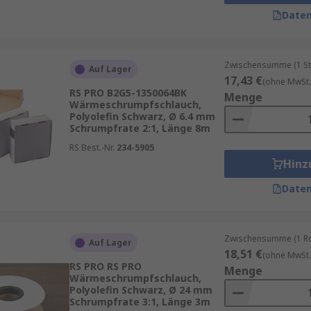
 jeweiligen Anwendung berücksichtigen.
Daten
ktrische Kabelverbindungen?
Man benötigt einen Schrump
 passt und der die erforderliche Isolierung sowie den gew
Zwischensumme (1 St
Auf Lager
17,43 €
(ohne MwSt.
fschläuche wählen?
Man sollte klebstoffbeschichtete Vari
RS PRO B2G5-1350064BK
Menge
Wärmeschrumpfschlauch,
derlich ist.
Polyolefin Schwarz, Ø 6.4 mm
Schrumpfrate 2:1, Länge 8m
umpfschläuche besonders?
Man verwendet sie häufig in 
RS Best.-Nr.
234-5905
systemen sowie bei Reparatur- und Wartungsarbeiten.
Hinz
Daten
Zwischensumme (1 Rol
Auf Lager
18,51 €
(ohne MwSt.
RS PRO RS PRO
Menge
Wärmeschrumpfschlauch,
Polyolefin Schwarz, Ø 24 mm
Schrumpfrate 3:1, Länge 3m