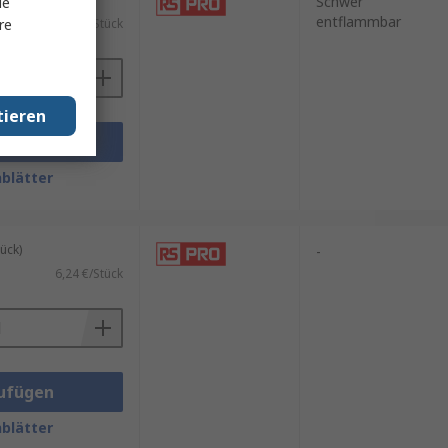
Schwer
le
entflammbar
re
)
19,57 €/Stück
tieren
ufügen
blätter
ück)
-
6,24 €/Stück
ufügen
blätter