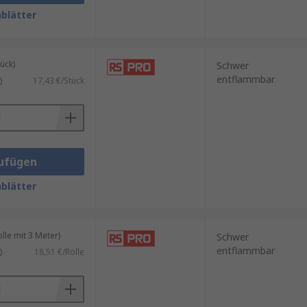
blätter
fschlauch, dessen
ünschten Schutz bietet.
ück)
Schwer
entflammbar
)
17,43 €/Stück
anten einsetzen, wenn zusätzlich
Schaltschränken,
ufügen
blätter
le mit 3 Meter)
Schwer
entflammbar
)
18,51 €/Rolle