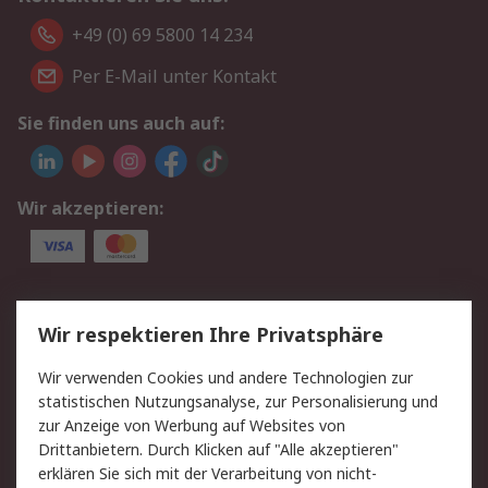
+49 (0) 69 5800 14 234
Per E-Mail unter Kontakt
Sie finden uns auch auf:
Wir akzeptieren:
Service
Wir respektieren Ihre Privatsphäre
Value Added Services
Lieferlösungen
Wir verwenden Cookies und andere Technologien zur
Rücksendungen
Kontakt
statistischen Nutzungsanalyse, zur Personalisierung und
Hilfe
Privatkunden
zur Anzeige von Werbung auf Websites von
Drittanbietern. Durch Klicken auf "Alle akzeptieren"
Rechtliches
erklären Sie sich mit der Verarbeitung von nicht-