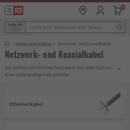
0
Teile-Nr.
/
Kabel und Drähte
/
Netzwerk- und Koaxialkabel
Netzwerk- und Koaxialkabel
Sie richten ein kleines Netzwerk ein oder führen
eine vollständige industrielle
Netzwerkinstallation durch? Sie finden
problemlos die idealen Netzwerk- und
Kommunikationskabel in unserem Sortiment,
einschließlich Ethernet-Datenbaugruppen,
Ethernetkabel
Glasfaserkabel, Telekommunikationskabel,
dünnes Ethernetkabel, Twisted-Pair-Ethernet-
Patchkabel und festes Installationskabel.