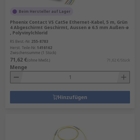
Anschließen verschiedener anderer Geräte wie
Beim Hersteller auf Lager
Scanner, Modems und Telefone. Anzumerken ist,
dass eine Peer-to-Peer-Verbindung zwischen
Phoenix Contact VS Cat5e Ethernet-Kabel, 5 m, Grün
4 Abgeschirmt Geschirmt, Aussen ø 6.5 mm Außen-ø
zwei Computern ein "Überkreuz-Kabel
, Polyvinylchlorid
verwendet werden muss, meist als "Null-Modem-
RS Best.-Nr.
255-8783
Patchkabel" bezeichnet.
Herst. Teile-Nr.
1416162
Zwischensumme (1 Stück)
71,62 €
(ohne MwSt.)
71,62 €/Stück
Menge
Hinzufügen