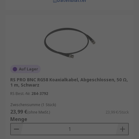
Zündquelle entfernt wird, was die Gefahr
Datenblätter
einer weiteren Brandausbreitung
verringert.
Raucharm
: Solche Kabel setzen im
Brandfall nur wenig Rauch frei, was in
geschlossenen Räumen, wie Tunneln oder
öffentlichen Gebäuden, lebenswichtig sein
kann, um die Sicht zu erhalten und
Rauchinhalation zu minimieren.
Auf Lager
RS PRO BNC RG58 Koaxialkabel, Abgeschlossen, 50 Ω,
1 m, Schwarz
RS Best.-Nr.
284-3792
Zwischensumme (1 Stück)
23,99 €
(ohne MwSt.)
23,99 €/Stück
Menge