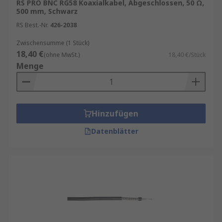
RS PRO BNC RG58 Koaxialkabel, Abgeschlossen, 50 Ω,
In unserem
Koaxialkabelratgeber
erfahren Sie
500 mm, Schwarz
weitere spannende Infos zum Produkt. Entdecken
RS Best.-Nr.
426-2038
Sie weitere Produkte wie
Koaxial HF
Steckverbinder & Adapter
.
Zwischensumme (1 Stück)
18,40 €
(ohne MwSt.)
18,40 €/Stück
Unser Sortiment enthält Qualitätsprodukte von
Menge
Marken wie
TE Connectivity
,
Huber+Suhner
,
Telegartner
,
Belden
sowie Koaxkabel von
RS
PRO
, unserer hauseigenen professionellen
Marke. Informationen zur spätesten
Hinzufügen
Bestelluhrzeit für eine garantierte Lieferung am
Datenblätter
nächsten Werktag sowie zum Mindestbestellwert
für eine kostenfreie Lieferung finden Sie auf der
jeweiligen Produktseite. RS ist Ihr
Ansprechpartner für das Beschaffungslösungen
Ihrer Koaxkabel mit unseren
RS Procurement
Solutions
.
Arten von Koaxkabel