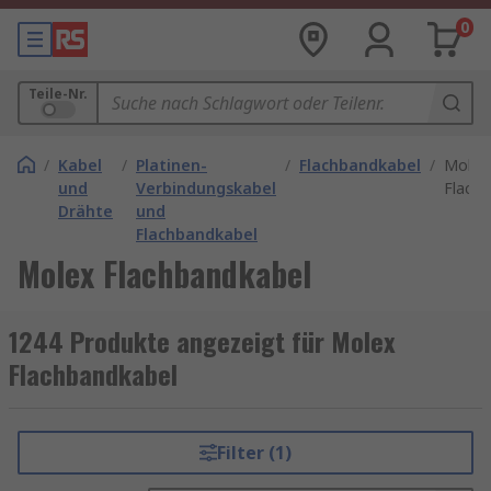
0
Teile-Nr.
/
Kabel
/
Platinen-
/
Flachbandkabel
/
Molex
und
Verbindungskabel
Flachb
Drähte
und
Flachbandkabel
Molex Flachbandkabel
1244 Produkte angezeigt für Molex
Flachbandkabel
Filter (1)