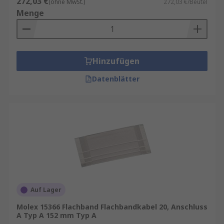
272,03 €
(ohne MwSt.)
272,03 €/Beutel
Menge
Hinzufügen
Datenblätter
Auf Lager
Molex 15366 Flachband Flachbandkabel 20, Anschluss
A Typ A 152 mm Typ A