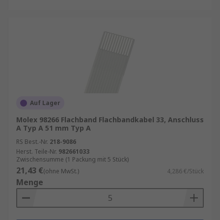
Auf Lager
Molex 98266 Flachband Flachbandkabel 33, Anschluss
A Typ A 51 mm Typ A
RS Best.-Nr.
218-9086
Herst. Teile-Nr.
982661033
Zwischensumme (1 Packung mit 5 Stück)
21,43 €
(ohne MwSt.)
4,286 €/Stück
Menge