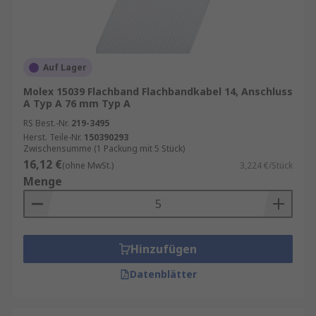
Auf Lager
Molex 15039 Flachband Flachbandkabel 14, Anschluss
A Typ A 76 mm Typ A
RS Best.-Nr.
219-3495
Herst. Teile-Nr.
150390293
Zwischensumme (1 Packung mit 5 Stück)
16,12 €
(ohne MwSt.)
3,224 €/Stück
Menge
Hinzufügen
Datenblätter