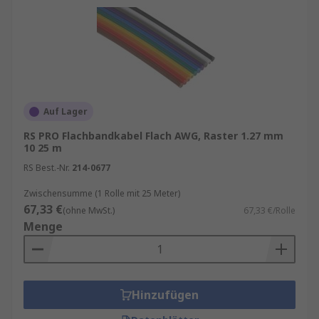
RS führt eine umfangreiche Flachband-Auswahl
in diversen Ausführungen:
Aderzahl: 1 bis 168
Flachkabeltyp: FFC, flach, rund, verdrillt
Abgeschlossen oder nicht-abgeschlossen
Auf Lager
Geschirmt oder ungeschirmt
RS PRO Flachbandkabel Flach AWG, Raster 1.27 mm
Nachhaltige Produkte: Unsere Better-
10 25 m
World-Flachbandkabel und -kabelstecker.
RS Best.-Nr.
214-0677
Zwischensumme (1 Rolle mit 25 Meter)
67,33 €
(ohne MwSt.)
67,33 €/Rolle
Menge
Hinzufügen