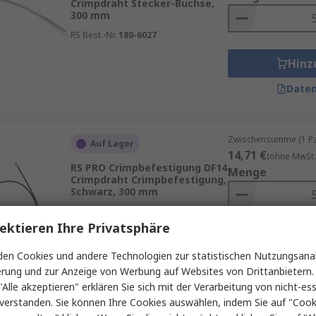
Crimpdraht Stecker-Buchse,
300 mm
RS Best.-Nr.
180-6027
Hinz
Daten
Zwischensumme (1 Pac
Auf Lager
14,71 €
(ohne MwSt.
RS PRO Crimpbefestigung DF14
Menge
Crimpdraht Crimpbefestigung,
Schwarz, 300 mm
RS Best.-Nr.
180-6046
ektieren Ihre Privatsphäre
Hinz
en Cookies und andere Technologien zur statistischen Nutzungsanal
Daten
erung und zur Anzeige von Werbung auf Websites von Drittanbietern.
"Alle akzeptieren" erklären Sie sich mit der Verarbeitung von nicht-ess
verstanden. Sie können Ihre Cookies auswählen, indem Sie auf "Cook
Zwischensumme (1 Pac