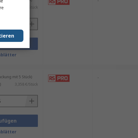
-
le
re
)
3,008 €/Stück
tieren
ufügen
blätter
kung mit 5 Stück)
-
)
3,358 €/Stück
ufügen
blätter