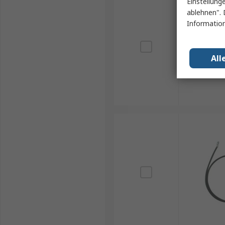
Einstellung
ablehnen". 
Information
All