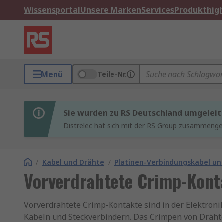
Wissensportal
Unsere Marken
Services
Produkthigh
Menü
Teile-Nr.
Sie wurden zu RS Deutschland umgeleit
Distrelec hat sich mit der RS Group zusammenges
/
Kabel und Drähte
/
Platinen-Verbindungskabel un
Vorverdrahtete Crimp-Kont
Vorverdrahtete Crimp-Kontakte sind in der Elektronik
Kabeln und Steckverbindern. Das Crimpen von Drähte