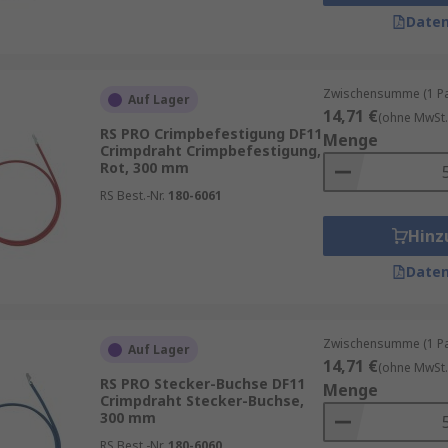
Kontakten ist es wichtig, die richtige Größe und Form für
Daten
 und die Spannung zu bewältigen, die durch die Anwendung 
einem möglichen Kurzschluss führen. Wenn er zu groß ist, 
Zwischensumme (1 Pac
Auf Lager
14,71 €
(ohne MwSt.
te Crimp-Kontakte eine schnelle, kosteneffektive und zuve
RS PRO Crimpbefestigung DF11
Menge
 verschiedenen Größen und Formen erhältlich und können in
Crimpdraht Crimpbefestigung,
Rot, 300 mm
ße und Form für die Anwendung zu wählen, um eine optimale 
RS Best.-Nr.
180-6061
Hinz
Daten
Zwischensumme (1 Pac
Auf Lager
14,71 €
(ohne MwSt.
RS PRO Stecker-Buchse DF11
Menge
Crimpdraht Stecker-Buchse,
300 mm
RS Best.-Nr.
180-6060