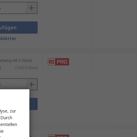
ufügen
blätter
kung mit 5 Stück)
-
)
2,942 €/Stück
ufügen
yse, zur
blätter
 Durch
entiellen
ie
kung mit 5 Stück)