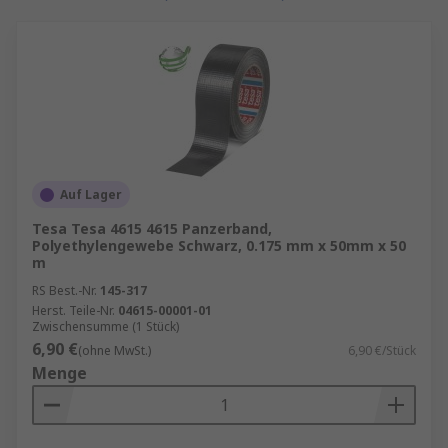
leitfähiger als auch in nicht leitfähiger
Ausführung erhältlich, ihr
Haupteinsatzgebiet ist die Elektronik.
Zusätzlich zu den oben genannten können
Klebebänder auch aus Kunststoff, PTFE,
Schaumstoff und Papier hergestellt werden.
Auf Lager
Tesa Tesa 4615 4615 Panzerband,
Polyethylengewebe Schwarz, 0.175 mm x 50mm x 50
m
RS Best.-Nr.
145-317
Herst. Teile-Nr.
04615-00001-01
Zwischensumme (1 Stück)
6,90 €
(ohne MwSt.)
6,90 €/Stück
Menge