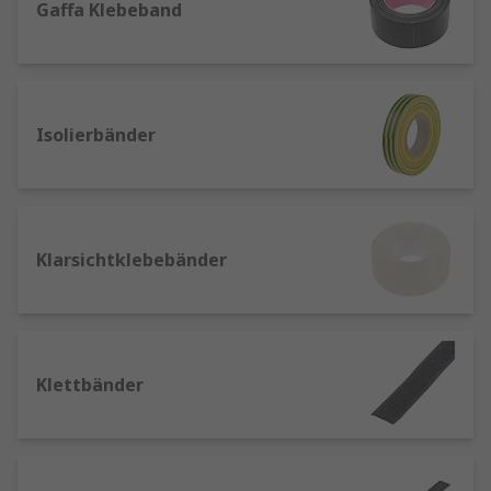
Gaffa Klebeband
weltweit ausgewählt, wie z.B unsere Eigenmarke
RS PRO, 3M, Advance Tapes, Tesa, u.v.m.
Arten von Klebebändern
Isolierbänder
Anhand der verschiedenen Merkmale, die auf
dem Markt erhältlich sind, lassen sich
Klebebänder in verschiedene Kategorien
einteilen, wie z. B.;
Klarsichtklebebänder
Einseitig oder doppelseitig
- Sie können
jeweils eine oder zwei Klebeseiten haben.
Es gibt sie in verschiedenen Materialien,
um jeder Umgebung gerecht zu werden.
Klettbänder
Gaffa Tape
- Es unterscheidet sich von
diesem, da es nicht reflektierend ist und
leicht entfernt werden kann. Es wird in
Theatern beim Filmemachen verwendet, um