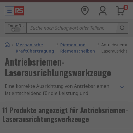
0
Teile-Nr.
/
Mechanische
/
Riemen und
/
Antriebsriemen-
Kraftübertragung
Riemenscheiben
Laserausrichtu
Antriebsriemen-
Laserausrichtungswerkzeuge
Eine korrekte Ausrichtung von Antriebsriemen
ist entscheidend für die Leistung und
Lebensdauer Ihrer Maschinen. Schon kleinste
Fehlstellungen können zu erhöhtem Verschleiß,
11 Produkte angezeigt für Antriebsriemen-
Energieverlust und ungeplanten Stillständen
Laserausrichtungswerkzeuge
führen. Mit
Antriebsriemen-
Laserausrichtungswerkzeugen
stellen Sie