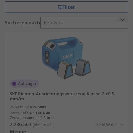
sicher, dass Ihre Riemenantriebe perfekt justiert
Filter
sind – schnell, einfach und zuverlässig.
Merkmale Laserausrichtung für
Sortieren nach
Relevanz
Antriebsriemen
Traditionelle Methoden wie Lineale oder
Sichtkontrolle sind ungenau und zeitaufwendig.
Laserausrichtungswerkzeuge bieten dagegen:
Höchste Präzision
: Exakte Ausrichtung von
Riemenscheiben und Rollen.
Auf Lager
Zeitersparnis
: Schnelle Messung und
SKF Riemen-Ausrichtungswerkzeug Klasse 2 ±0.5
mm/m
Justierung ohne Demontage.
RS Best.-Nr.
821-5089
Kostenreduktion
: Weniger
Herst. Teile-Nr.
TKBA 40
Energieverbrauch und längere Lebensdauer
Zwischensumme (1 Stück)
der Antriebsriemen.
2.236,56 €
(ohne MwSt.)
2.236,56 €/Stück
Menge
Sicherheit
: Minimierung von Ausfällen und