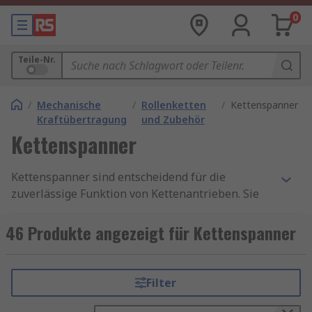
0
Teile-Nr.
/
Mechanische
/
Rollenketten
/
Kettenspanner
Kraftübertragung
und Zubehör
Kettenspanner
Kettenspanner sind entscheidend für die
zuverlässige Funktion von Kettenantrieben. Sie
halten die Kette unter optimaler Spannung und
sorgen für einen gleichmäßigen Lauf. Ohne sie
46 Produkte angezeigt für Kettenspanner
kann es zu Leistungsverlust, erhöhtem
Verschleiß oder sogar zu Ausfällen kommen. Ihre
Hauptaufgabe besteht darin, die Kette
Filter
automatisch oder manuell nachzuspannen,
sobald sich ihre Länge durch Nutzung verändert.