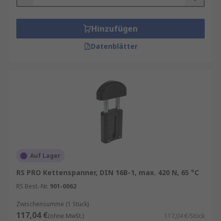
Arten von Kettenspannern
Hinzufügen
Je nach Einsatzgebiet und mechanischer
Belastung kommen unterschiedliche Typen von
Datenblätter
Kettenspannern und Riemenspannern zum
Einsatz
Gängige Varianten:
Federbetriebene Kettenspanner – ideal für
dynamische Systeme
Hydraulische Kettenspanner – für präzise
Spannung bei hohen Kräften
Auf Lager
Manuelle Kettenspanner – einfach zu
RS PRO Kettenspanner, DIN 16B-1, max. 420 N, 65 °C
installieren und kostengünstig
RS Best.-Nr.
901-0062
Riemenspanner mit automatischer
Zwischensumme (1 Stück)
Nachstellung – wartungsarm und
117,04 €
(ohne MwSt.)
117,04 €/Stück
zuverlässig