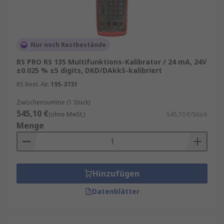
durchzuführen, was Zeit und Ressourcen spart.
Multifunktionskalibratoren ermöglichen die
Messung und Kalibrierung der meisten
Sensoren, Sender, und Messinstrumente.
Nur noch Restbestände
Präzision und Genauigkeit
RS PRO RS 135 Multifunktions-Kalibrator / 24 mA, 24V
±0.025 % ±5 digits, DKD/DAkkS-kalibriert
Multifunktionskalibratoren sind für ihre
RS Best.-Nr.
195-3731
herausragende Präzision und Genauigkeit
Zwischensumme (1 Stück)
bekannt. Durch hochentwickelte Technologien
545,10 €
(ohne MwSt.)
545,10 €/Stück
und präzise Messverfahren gewährleisten diese
Menge
Geräte, dass die kalibrierten Instrumente und
Sensoren die erforderlichen Spezifikationen
erfüllen. Dies ist besonders wichtig in Branchen
wie der Medizin, Luft- und Raumfahrt, Elektronik
Hinzufügen
und Automobilindustrie, in denen exakte
Datenblätter
Messungen von entscheidender Bedeutung sind.
Benutzerfreundlichkeit und Effizienz