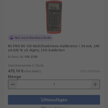
Moderne Multifunktionskalibratoren sind
benutzerfreundlich und einfach zu bedienen.
Intuitive Benutzeroberflächen, Touchscreens und
klare Anleitungen erleichtern die Handhabung,
selbst für komplexe Kalibrierungsaufgaben. Dies
trägt dazu bei, menschliche Fehler zu minimieren
Nur noch Restbestände
und die Effizienz der Kalibrierungsprozesse zu
RS PRO RS 135 Multifunktions-Kalibrator / 24 mA, 24V
maximieren.
±0.025 % ±5 digits, ISO-kalibriert
RS Best.-Nr.
195-3730
RS-Kalibration
Zwischensumme (1 Stück)
470,10 €
(ohne MwSt.)
470,10 €/Stück
Bei Bedarf bieten wir auch einen
Menge
hervorragenden Inhouse-Kalibrierungsservice
an. Siehe hier für weitere Details zu unserem
Kalibrierungsservice
Zukunftsweisende Technologien
Hinzufügen