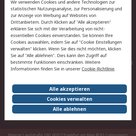
Wir verwenden Cookies und andere Technologien zur
Rücksendungen
Kontakt
statistischen Nutzungsanalyse, zur Personalisierung und
Hilfe
Privatkunden
zur Anzeige von Werbung auf Websites von
Drittanbietern. Durch Klicken auf "Alle akzeptieren"
Rechtliches
erklären Sie sich mit der Verarbeitung von nicht-
essentiellen Cookies einverstanden. Sie können Ihre
AGB
Datenschutz
Cookies auswählen, indem Sie auf "Cookie Einstellungen
Cookie-Richtlinie
Zahlungsbedingungen
verwalten" klicken. Wenn Sie dies nicht möchten, klicken
Copyright/Impressum
Entsorgung
Sie auf "Alle ablehnen". Dies kann den Zugriff auf
Elektrogeräte/Batterien
bestimmte Funktionen einschränken. Weitere
Informationen finden Sie in unserer
Cookie-Richtlinie
.
Über RS
Alle akzeptieren
Unternehmen
RS weltweit
Karriere bei RS
Nachhaltigkeit
Cookies verwalten
Qualität/Umwelt/Zertifikate
Presse-Center
Alle ablehnen
Event-Center
Mainzer Landstraße 180, 60327 Frankfurt am Main
© RS Components