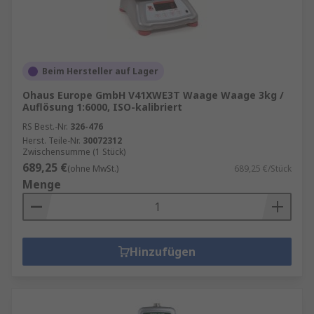
gewerblichen Wiegen von frischen /
getrockneten Produkten und Tierfutter.
Plattformwaagen
– robuste Waagen für
schwere Gegenstände / Geräte,
Beim Hersteller auf Lager
einschließlich Maschinen, Tiere,
Massenlebensmittelverarbeitung und
Ohaus Europe GmbH V41XWE3T Waage Waage 3kg /
Auflösung 1:6000, ISO-kalibriert
Lagerbestand.
RS Best.-Nr.
326-476
Zählwaagen
– elektronische Waagen zur
Herst. Teile-Nr.
30072312
Zählung der Anzahl der darauf befindlichen
Zwischensumme (1 Stück)
Gegenstände durch ein Vielfaches einer
689,25 €
(ohne MwSt.)
689,25 €/Stück
vorgegebenen Masse; nützlich für den
Menge
Versand in großen Stückzahlen,
Verpackungs- und
Lagerkontrollumgebungen.
Hinzufügen
Federwaagen oder Newtonmeter
– eine
Aufhängungswaage, die üblicherweise zur
Messung der auf ein Objekt in Newton
ausgeübten Schwerkraft verwendet wird,