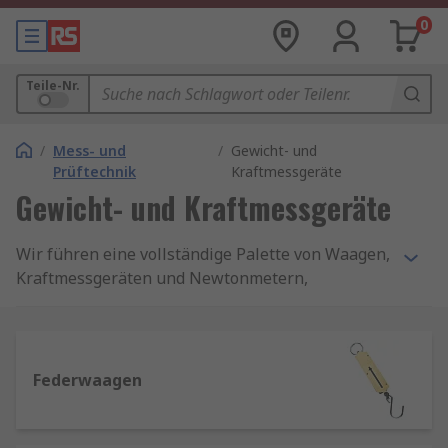
0
Teile-Nr.
/
Mess- und
/
Gewicht- und
Prüftechnik
Kraftmessgeräte
Gewicht- und Kraftmessgeräte
Wir führen eine vollständige Palette von Waagen,
Kraftmessgeräten und Newtonmetern,
entwickelt für eine genaue und zuverlässige
Messung von Gewichten und Kräften über eine
Vielzahl von Lasttypen hinweg. Führende Namen
bei der Gewichts- und Kraftmessung sind Sauter,
Federwaagen
Kern, DYMO, Honeywell, Pesola und Adam
Equipment.