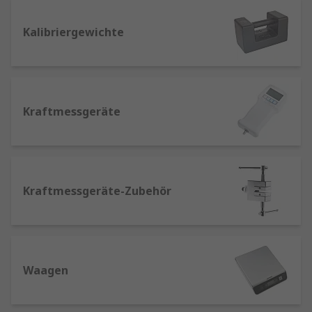
Wir arbeiten mit diesen Marken zusammen mit
unserer eigenen RS PRO line mit dem besten
Kalibriergewichte
Preis-Leistungs-Verhältnis, und bieten eine
erweiterte Auswahl von robusten, genauen und
hochwertigen Waagen und Messgeräten zur
Abdeckung einer Vielzahl von Gewichts- und
Kraftmessgeräte
Kraftmessaufgaben. Wir haben auch eine
Vielzahl von Zubehör für die Gewichts- und
Kraftmessung auf Lager, einschließlich vieler
Prüfgewichtssätze für Geräteprüfungen und
Lastkalibrierung.
Kraftmessgeräte-Zubehör
Was ist der Unterschied zwischen einer
Waage und einem Kraftmessgerät?
Waagen messen die Gesamtmasse von
Waagen
Gegenständen oder Lasten, und können in einer
Reihe von verschiedenen Formaten gekauft