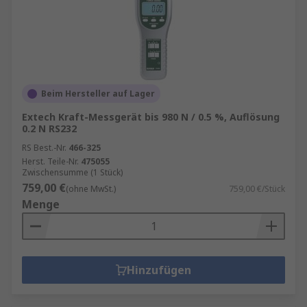
wobei [Masse x Schwerkraft] das praktische
Gewicht des Gegenstands ergibt.
Sie können mechanisch oder digital sein, sind in
der Regel robust in der Konstruktion, und häufig
in der Prototyp-Entwicklung, Reibungsprüfung,
Beim Hersteller auf Lager
Türmechanikdesign und
Extech Kraft-Messgerät bis 980 N / 0.5 %, Auflösung
Drahtfestigkeitsmessanwendungen in vielen
0.2 N RS232
industriellen, Labor- und
RS Best.-Nr.
466-325
Forschungs-/Entwicklungsumgebungen zu
Herst. Teile-Nr.
475055
finden.
Zwischensumme (1 Stück)
759,00 €
(ohne MwSt.)
759,00 €/Stück
Menge
Hinzufügen