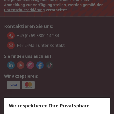
Anmeldung zur Verfügung stellen, werden gemäß der
Datenschutzerklärung
verarbeitet.
Kontaktieren Sie uns:
+49 (0) 69 5800 14 234
Per E-Mail unter Kontakt
Sie finden uns auch auf:
Wir akzeptieren:
Service
Wir respektieren Ihre Privatsphäre
Value Added Services
Lieferlösungen