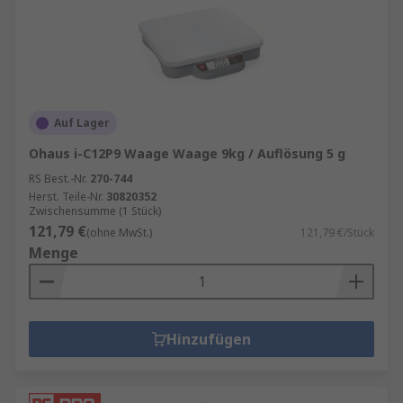
wobei [Masse x Schwerkraft] das praktische
Gewicht des Gegenstands ergibt.
Sie können mechanisch oder digital sein, sind in
der Regel robust in der Konstruktion, und häufig
in der Prototyp-Entwicklung, Reibungsprüfung,
Auf Lager
Türmechanikdesign und
Ohaus i-C12P9 Waage Waage 9kg / Auflösung 5 g
Drahtfestigkeitsmessanwendungen in vielen
RS Best.-Nr.
270-744
industriellen, Labor- und
Herst. Teile-Nr.
30820352
Forschungs-/Entwicklungsumgebungen zu
Zwischensumme (1 Stück)
finden.
121,79 €
(ohne MwSt.)
121,79 €/Stück
Menge
Hinzufügen