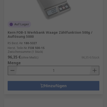
gewerblichen Wiegen von frischen /
getrockneten Produkten und Tierfutter.
Plattformwaagen
– robuste Waagen für
schwere Gegenstände / Geräte,
Auf Lager
einschließlich Maschinen, Tiere,
Massenlebensmittelverarbeitung und
Kern FOB-S Werkbank Waage Zählfunktion 500g /
Auflösung 5000
Lagerbestand.
RS Best.-Nr.
180-5327
Zählwaagen
– elektronische Waagen zur
Herst. Teile-Nr.
FOB 500-1S
Zählung der Anzahl der darauf befindlichen
Zwischensumme (1 Stück)
Gegenstände durch ein Vielfaches einer
96,35 €
(ohne MwSt.)
96,35 €/Stück
vorgegebenen Masse; nützlich für den
Menge
Versand in großen Stückzahlen,
Verpackungs- und
Lagerkontrollumgebungen.
Hinzufügen
Federwaagen oder Newtonmeter
– eine
Aufhängungswaage, die üblicherweise zur
Messung der auf ein Objekt in Newton
ausgeübten Schwerkraft verwendet wird,