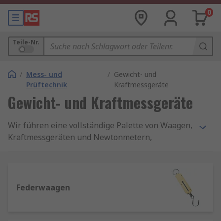
0
Teile-Nr.
/
Mess- und
/
Gewicht- und
Prüftechnik
Kraftmessgeräte
Gewicht- und Kraftmessgeräte
Wir führen eine vollständige Palette von Waagen,
Kraftmessgeräten und Newtonmetern,
entwickelt für eine genaue und zuverlässige
Messung von Gewichten und Kräften über eine
Vielzahl von Lasttypen hinweg. Führende Namen
bei der Gewichts- und Kraftmessung sind Sauter,
Federwaagen
Kern, DYMO, Honeywell, Pesola und Adam
Equipment.