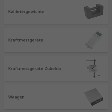
Wir arbeiten mit diesen Marken zusammen mit
unserer eigenen RS PRO line mit dem besten
Kalibriergewichte
Preis-Leistungs-Verhältnis, und bieten eine
erweiterte Auswahl von robusten, genauen und
hochwertigen Waagen und Messgeräten zur
Abdeckung einer Vielzahl von Gewichts- und
Kraftmessgeräte
Kraftmessaufgaben. Wir haben auch eine
Vielzahl von Zubehör für die Gewichts- und
Kraftmessung auf Lager, einschließlich vieler
Prüfgewichtssätze für Geräteprüfungen und
Lastkalibrierung.
Kraftmessgeräte-Zubehör
Was ist der Unterschied zwischen einer
Waage und einem Kraftmessgerät?
Waagen messen die Gesamtmasse von
Waagen
Gegenständen oder Lasten, und können in einer
Reihe von verschiedenen Formaten gekauft