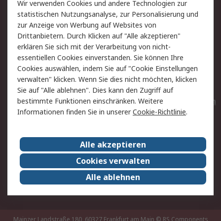
Wir verwenden Cookies und andere Technologien zur
Rücksendungen
Kontakt
statistischen Nutzungsanalyse, zur Personalisierung und
Hilfe
Privatkunden
zur Anzeige von Werbung auf Websites von
Drittanbietern. Durch Klicken auf "Alle akzeptieren"
Rechtliches
erklären Sie sich mit der Verarbeitung von nicht-
essentiellen Cookies einverstanden. Sie können Ihre
AGB
Datenschutz
Cookies auswählen, indem Sie auf "Cookie Einstellungen
Cookie-Richtlinie
Zahlungsbedingungen
verwalten" klicken. Wenn Sie dies nicht möchten, klicken
Copyright/Impressum
Entsorgung
Sie auf "Alle ablehnen". Dies kann den Zugriff auf
Elektrogeräte/Batterien
bestimmte Funktionen einschränken. Weitere
Informationen finden Sie in unserer
Cookie-Richtlinie
.
Über RS
Alle akzeptieren
Unternehmen
RS weltweit
Karriere bei RS
Nachhaltigkeit
Cookies verwalten
Qualität/Umwelt/Zertifikate
Presse-Center
Alle ablehnen
Event-Center
Mainzer Landstraße 180, 60327 Frankfurt am Main
© RS Components