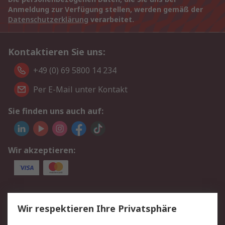
Anmeldung zur Verfügung stellen, werden gemäß der
Datenschutzerklärung
verarbeitet.
Kontaktieren Sie uns:
+49 (0) 69 5800 14 234
Per E-Mail unter Kontakt
Sie finden uns auch auf:
Wir akzeptieren:
Service
Wir respektieren Ihre Privatsphäre
Value Added Services
Lieferlösungen