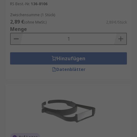
ergonomischen Griff ausgestattet, der es einfach
RS Best.-Nr.
136-8106
macht, den Abstand zwischen der Linse und dem
Objekt anzupassen. Sie können auch verwendet
Zwischensumme (1 Stück)
2,89 €
werden, um leichte Unterschiede in
(ohne MwSt.)
2,89 €/Stück
Menge
unkorrigierter Nah- oder Weitsichtigkeit
auszugleichen.
Lupen und Lupenbrillen werden vor allem von
Juwelieren, Wissenschaftlern und
Hinzufügen
Elektrotechnikern verwendet. Beliebte Arten von
Datenblätter
Lupen sind:
Augenlupen
Allgemeine Lupen
Beleuchtete Lupen
oder
unbeleuchtete
Lupen
Stirnbrandlupen
Taschenlupen