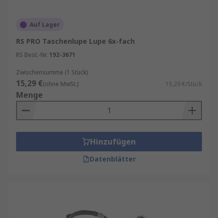
professionellen Marke. Informationen zur
spätesten Bestelluhrzeit für eine garantierte
Auf Lager
Lieferung am nächsten Werktag sowie zum
Mindestbestellwert für eine kostenfreie
RS PRO Taschenlupe Lupe 6x-fach
Lieferung finden Sie auf der jeweiligen
RS Best.-Nr.
192-3671
Produktseite. RS ist Ihr Ansprechpartner für das
Zwischensumme (1 Stück)
Bestandsmanagement Ihrer Lupen und
15,29 €
(ohne MwSt.)
15,29 €/Stück
Lupenbrillen mit unseren
RS Inventory
Menge
Solutions
.
Hinzufügen
Datenblätter