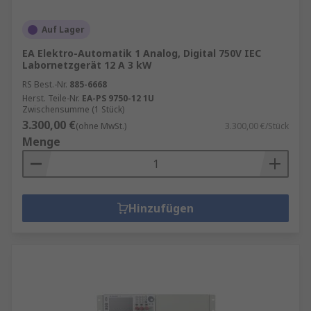
(SMU)
genannt, ist ein
hochpräzises All-in-One-
Messgerät
, das sowohl als Spannungsquelle,
Auf Lager
Stromquelle und als hochgenauer Meter fungiert.
EA Elektro-Automatik 1 Analog, Digital 750V IEC
Es kann also gleichzeitig
Strom und Spannung
Labornetzgerät 12 A 3 kW
liefern, messen, regeln und aufzeichnen
.
RS Best.-Nr.
885-6668
Herst. Teile-Nr.
EA-PS 9750-12 1U
Extrem hohe Messgenauigkeit bis in den
Zwischensumme (1 Stück)
3.300,00 €
Picoampere-/Mikrovolt-Bereich
(ohne MwSt.)
3.300,00 €/Stück
Menge
4-Quadranten-Betrieb: Quelle und Senke in
einem Gerät
Automatisierte Kennlinienmessung für
Dioden, LEDs, Transistoren, Sensoren uvm.
Hinzufügen
Ideal für Charakterisierung halbleitender
Bauelemente
Dynamische Lastfunktionen inkl.
Pulsbetrieb