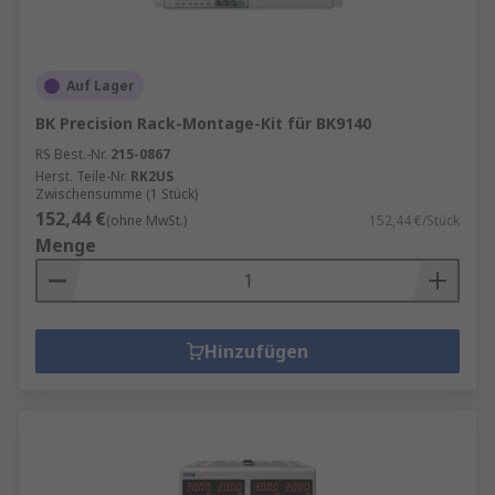
Diese Funktionsvielfalt macht Sourcemeter
unverzichtbar in Laboren, die extrem präzise
Messungen durchführen – z. B. in der
Halbleiterforschung, Materialforschung oder
Auf Lager
Sensortechnik.
BK Precision Rack-Montage-Kit für BK9140
Kurz gesagt
RS Best.-Nr.
215-0867
:
Labornetzgeräte
sind ideal für
Herst. Teile-Nr.
RK2US
eine stabile Versorgung.
Sourcemeter
sind ideal
Zwischensumme (1 Stück)
für hochpräzise Messungen und komplexes
152,44 €
(ohne MwSt.)
152,44 €/Stück
Testing.
Menge
Hinzufügen