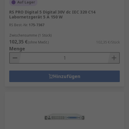
Auf Lager
Typische Einsatzbereiche
RS PRO Digital 5 Digital 30V dc IEC 320 C14
Labornetzgerät 5 A 150 W
Entwicklung von Leiterplatten und
RS Best.-Nr.
175-7367
elektronischen Schaltungen
Zwischensumme (1 Stück)
Testen und Prüfen von Bauteilen
102,35 €
(ohne MwSt.)
102,35 €/Stück
Ausbildung in Schulen und Hochschulen
Menge
Hobbyelektronik & Reparaturen
Industrie und Fertigung
Hinzufügen
Wer ein Labornetzgerät kaufen möchte, sollte
daher auf Leistung, Regelgenauigkeit, Auflösung
der Anzeige und vorhandene
Schutzmechanismen achten.
Vorteile eines Sourcemeters
Ein Sourcemeter, auch
Source Measure Unit