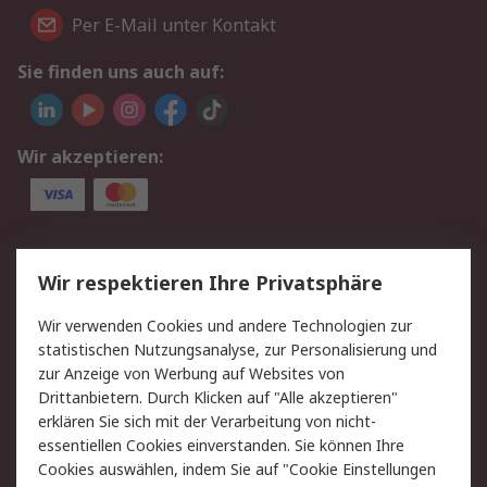
Per E-Mail unter Kontakt
Sie finden uns auch auf:
Wir akzeptieren:
Service
Wir respektieren Ihre Privatsphäre
Value Added Services
Lieferlösungen
Wir verwenden Cookies und andere Technologien zur
Rücksendungen
Kontakt
statistischen Nutzungsanalyse, zur Personalisierung und
Hilfe
Privatkunden
zur Anzeige von Werbung auf Websites von
Drittanbietern. Durch Klicken auf "Alle akzeptieren"
Rechtliches
erklären Sie sich mit der Verarbeitung von nicht-
essentiellen Cookies einverstanden. Sie können Ihre
AGB
Datenschutz
Cookies auswählen, indem Sie auf "Cookie Einstellungen
Cookie-Richtlinie
Zahlungsbedingungen