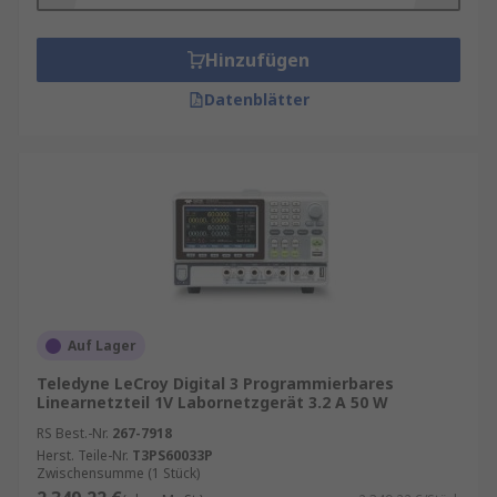
Hinzufügen
Datenblätter
Auf Lager
Teledyne LeCroy Digital 3 Programmierbares
Linearnetzteil 1V Labornetzgerät 3.2 A 50 W
RS Best.-Nr.
267-7918
Herst. Teile-Nr.
T3PS60033P
Zwischensumme (1 Stück)