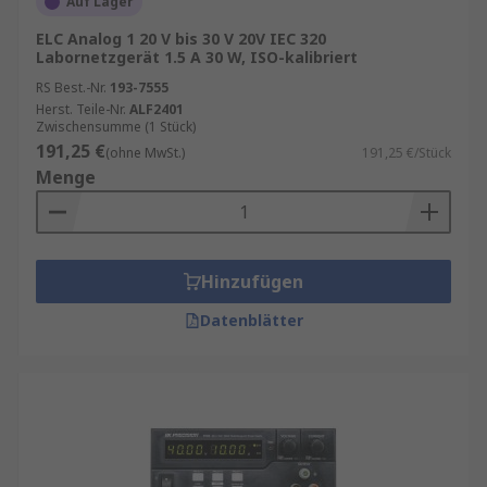
Auf Lager
nach Anwendung stehen lineare und schaltende
ELC Analog 1 20 V bis 30 V 20V IEC 320
Modelle zur Verfügung. Die passenden
Labornetzgerät 1.5 A 30 W, ISO-kalibriert
Labornetzteile sorgen für eine zuverlässige
RS Best.-Nr.
193-7555
Stromversorgung und unterstützen präzise
Herst. Teile-Nr.
ALF2401
Mess- und Prüfanwendungen.
Zwischensumme (1 Stück)
191,25 €
(ohne MwSt.)
191,25 €/Stück
Labornetzteile für professionelle
Menge
Anwendungen
Labornetzgeräte kommen in der
Hinzufügen
Elektronikentwicklung, Qualitätssicherung und
Ausbildung zum Einsatz. Leistungsfähige
Datenblätter
Labornetzteile ermöglichen reproduzierbare
Ergebnisse bei Test- und Entwicklungsaufgaben.
Unternehmen können zudem von den
RS
Beschaffungslösungen
, den
RS
Bestandslösungen
und den
Better World
Produkten profitieren. Informationen zu diesen