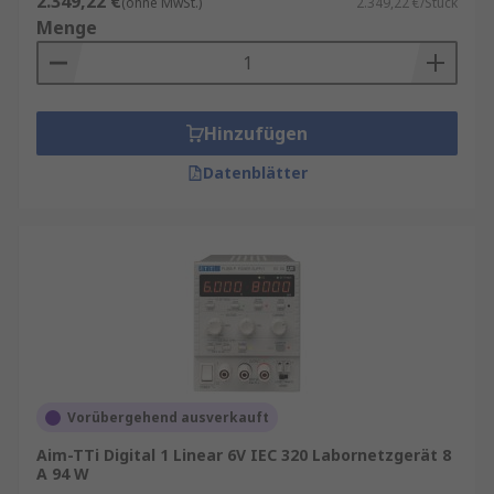
2.349,22 €
(ohne MwSt.)
2.349,22 €/Stück
Menge
Hinzufügen
Datenblätter
Vorübergehend ausverkauft
Aim-TTi Digital 1 Linear 6V IEC 320 Labornetzgerät 8
A 94 W