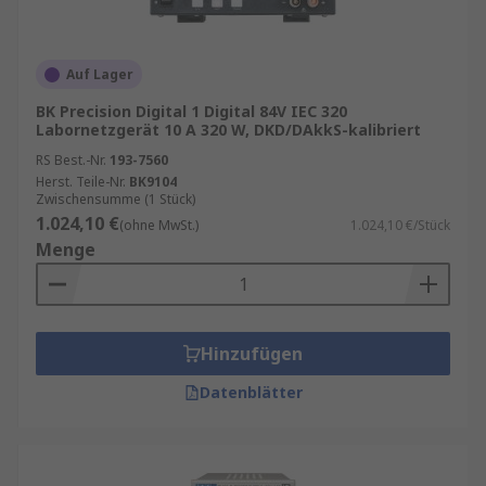
Services sowie zu Verfügbarkeit und
Lieferoptionen finden Sie auf der jeweiligen
Produktseite.
Auf Lager
Häufig gestellte Fragen
BK Precision Digital 1 Digital 84V IEC 320
Labornetzgerät 10 A 320 W, DKD/DAkkS-kalibriert
RS Best.-Nr.
193-7560
Wofür werden Labornetzgeräte verwendet?
Herst. Teile-Nr.
BK9104
Labornetzgeräte stellen eine geregelte
Zwischensumme (1 Stück)
Gleichspannung für Entwicklungs-, Prüf- und
1.024,10 €
(ohne MwSt.)
1.024,10 €/Stück
Testanwendungen bereit.
Menge
Worauf sollte man bei Labornetzteilen
achten?
Wichtige Kriterien sind
Ausgangsspannung, Stromstärke,
Hinzufügen
Regelgenauigkeit, Schutzfunktionen und die
Datenblätter
Anzahl der benötigten Ausgänge.