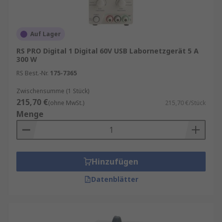
Services sowie zu Verfügbarkeit und
Lieferoptionen finden Sie auf der jeweiligen
Produktseite.
Auf Lager
Häufig gestellte Fragen
RS PRO Digital 1 Digital 60V USB Labornetzgerät 5 A
300 W
RS Best.-Nr.
175-7365
Wofür werden Labornetzgeräte verwendet?
Labornetzgeräte stellen eine geregelte
Zwischensumme (1 Stück)
Gleichspannung für Entwicklungs-, Prüf- und
215,70 €
(ohne MwSt.)
215,70 €/Stück
Testanwendungen bereit.
Menge
Worauf sollte man bei Labornetzteilen
achten?
Wichtige Kriterien sind
Ausgangsspannung, Stromstärke,
Hinzufügen
Regelgenauigkeit, Schutzfunktionen und die
Datenblätter
Anzahl der benötigten Ausgänge.