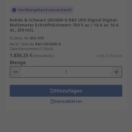
Vorübergehend ausverkauft
Rohde & Schwarz UDS600-G R&S UDS Digital Digital-
Multimeter Echteffektivwert 750 V ac / 10 A ac 10 A
dc, 250 mΩ,
RS Best.-Nr.
655-978
Herst. Teile-Nr.
R&S UDS600-G
Zwischensumme (1 Stück)
1.836,25 €
(ohne MwSt.)
1.836,25 €/Stück
Menge
Hinzufügen
Datenblätter