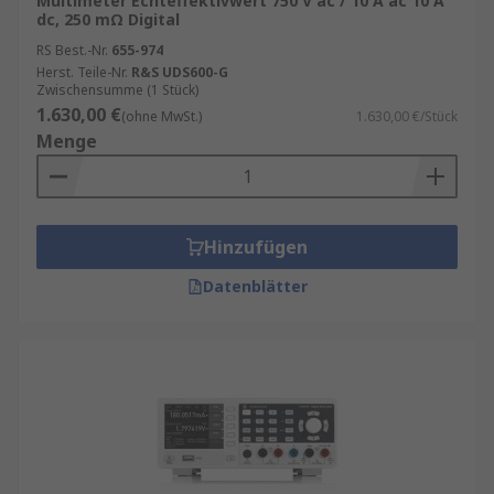
Multimeter Echteffektivwert 750 V ac / 10 A ac 10 A
dc, 250 mΩ Digital
RS Best.-Nr.
655-974
Herst. Teile-Nr.
R&S UDS600-G
Zwischensumme (1 Stück)
1.630,00 €
(ohne MwSt.)
1.630,00 €/Stück
Menge
Hinzufügen
Datenblätter