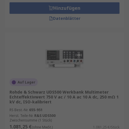
Hinzufügen
Datenblätter
Auf Lager
Rohde & Schwarz UDS500 Werkbank Multimeter
Echteffektivwert 750 V ac / 10 A ac 10 A dc, 250 mΩ 1
kV dc, ISO-kalibriert
RS Best.-Nr.
655-951
Herst. Teile-Nr.
R&S UDS500
Zwischensumme (1 Stück)
1.081,25 €
(ohne MwSt.)
1.081,25 €/Stück