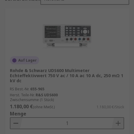
Auf Lager
Rohde & Schwarz UDS600 Multimeter
Echteffektivwert 750 V ac / 10 A ac 10 A dc, 250 mΩ 1
kV dc
RS Best.-Nr.
655-965
Herst. Teile-Nr.
R&S UDS600
Zwischensumme (1 Stück)
1.180,00 €
(ohne MwSt.)
1.180,00 €/Stück
Menge