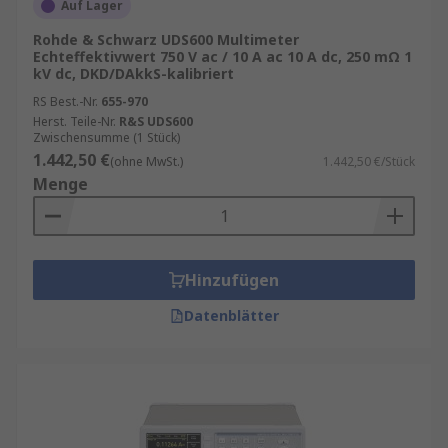
Auf Lager
Rohde & Schwarz UDS600 Multimeter
Echteffektivwert 750 V ac / 10 A ac 10 A dc, 250 mΩ 1
kV dc, DKD/DAkkS-kalibriert
RS Best.-Nr.
655-970
Herst. Teile-Nr.
R&S UDS600
Zwischensumme (1 Stück)
1.442,50 €
(ohne MwSt.)
1.442,50 €/Stück
Menge
Hinzufügen
Datenblätter