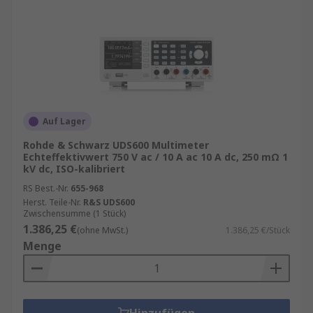
Auf Lager
Rohde & Schwarz UDS600 Multimeter
Echteffektivwert 750 V ac / 10 A ac 10 A dc, 250 mΩ 1
kV dc, ISO-kalibriert
RS Best.-Nr.
655-968
Herst. Teile-Nr.
R&S UDS600
Zwischensumme (1 Stück)
1.386,25 €
(ohne MwSt.)
1.386,25 €/Stück
Menge