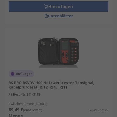
Überprüfung und Installation von Ethernet-
Hinzufügen
Kabeln der Kategorien
:
Datenblätter
Cat 3
Cat 5
/
Cat 5e
Cat 6
/
Cat 6a
/ Cat 6e
Cat 7
und mehr
Testen und Bestätigen der korrekten
Installation von
:
Auf Lager
Telefonleitungen
RS PRO RSVDV-100 Netzwerktester Tonsignal,
RJ45-Kabeln
Kabelprüfgerät, RJ12, RJ45, RJ11
LAN-Kabeln
RS Best.-Nr.
241-3189
Koaxialkabeln (bei einigen Modellen)
Zwischensumme (1 Stück)
89,49 €
(ohne MwSt.)
89,49 €/Stück
Sie finden Anwendung in Bereichen wie
Menge