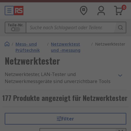
0
Teile-Nr.
/
Mess- und
/
Netzwerktest
/
Netzwerktester
Prüftechnik
und -messung
Netzwerktester
Netzwerktester, LAN-Tester und
Netzwerkmessgeräte sind unverzichtbare Tools
zur Prüfung und Optimierung von Netzwerken.
Sie helfen, die Leistung, Sicherheit und
177 Produkte angezeigt für Netzwerktester
Zuverlässigkeit von LAN-Verbindungen
sicherzustellen, indem sie Signalqualität messen
und Kabelprobleme frühzeitig erkennen.
Filter
Netzwerkmessgeräte wie Kabelprüfer
analysieren sowohl physische als auch virtuelle