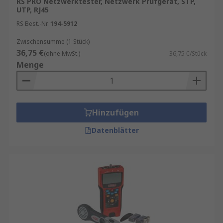
RS PRO Netzwerktester, Netzwerk Prüfgerät, STP,
UTP, RJ45
werden vermieden und die
Netzwerkleistung wird langfristig
RS Best.-Nr.
194-5912
wirtschaftlicher gestaltet.
Zwischensumme (1 Stück)
Bessere Benutzererfahrung
: Ein
36,75 €
(ohne MwSt.)
36,75 €/Stück
zuverlässiges Netzwerk sorgt für weniger
Menge
Unterbrechungen und steigert die
Produktivität sowie die Zufriedenheit von
Mitarbeitern und Kunden.
Hinzufügen
Datenblätter