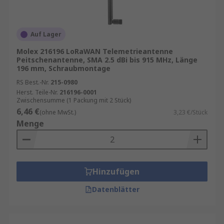
Landwirtschaft
Transport
Medizin/Gesundheitswesen
Auf Lager
Einzelhandel
Molex 216196 LoRaWAN Telemetrieantenne
Peitschenantenne, SMA 2.5 dBi bis 915 MHz, Länge
Fischerei sowie Wildtierforschung und -
196 mm, Schraubmontage
management
RS Best.-Nr.
215-0980
Strafverfolgungsbehörden
Herst. Teile-Nr.
216196-0001
Zwischensumme (1 Packung mit 2 Stück)
6,46 €
(ohne MwSt.)
3,23 €/Stück
Menge
Hinzufügen
Datenblätter