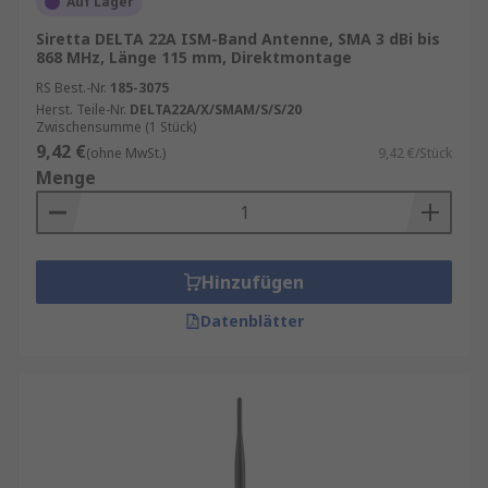
Auf Lager
befestigt werden können. Tatsächlich haben die
Siretta DELTA 22A ISM-Band Antenne, SMA 3 dBi bis
meisten Fahrzeuge Peitschenantennen zum
868 MHz, Länge 115 mm, Direktmontage
Empfang von Frequenzmodulations- (FM) und
RS Best.-Nr.
185-3075
Amplitudenmodulationssignalen (AM). Für die
Herst. Teile-Nr.
DELTA22A/X/SMAM/S/S/20
Funkverfolgung sind Peitschenantennen in der
Zwischensumme (1 Stück)
Regel für den UKW-Bereich ausgelegt.
9,42 €
(ohne MwSt.)
9,42 €/Stück
Menge
Wofür werden Telemetrieantennen
verwendet?
Hinzufügen
Telemetrieantennen werden zusammen mit
Sendern und
Empfängern
bei einer Vielzahl von
Datenblätter
Anwendungen verwendet, darunter:
Meteorologie
Öl- und Gasindustrie
Wassermanagement