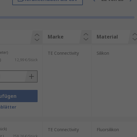
er ableitet. Sie wird häufig aus
mdämpfung.Typische
Marke
Material
ter)
TE Connectivity
Silikon
)
12,99 €/Stück
ufügen
blätter
d sorgt dafür, dass Geräte stabil
oren.
ück)
TE Connectivity
Fluorsilikon
equenter Strahlung (z. B. WLAN,
.)
258,26 €/Stück