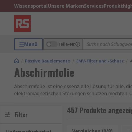
Wissensportal
Unsere Marken
Services
Produkthigh
Menü
Teile-Nr.
/
Passive Bauelemente
/
EMV-Filter und -Schutz
/
A
Abschirmfolie
Abschirmfolie ist eine essenzielle Lösung für alle, d
elektromagnetischen Störungen schützen möchten. Ob
Abschirmfolien sorgen dafür, dass Geräte zuverläss
457 Produkte angezeig
Wenn Sie eine hochwertige Abschirmfolie kaufen möch
Filter
E‑Feld‑Abschirmung und technische Anwendungen all
Vergleichen (0/8)
Z