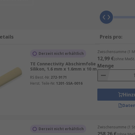
olie, die elektromagnetische Felder absorbiert, reflektiert od
et je nach Material hervorragende Leitfähigkeit und Schir
etails
Preis pro:
Zwischensumme (1 Me
Derzeit nicht erhältlich
12,99 €
(ohne MwSt.
TE Connectivity Abschirmfolie
Menge
Silikon, 1.6 mm x 1.6mm x 10 m
RS Best.-Nr.
272-9171
iden, verkleben und an unterschiedlichste Formen anpassen.
Herst. Teile-Nr.
1201-SSA-0016
ile
Hinz
Daten
rmfolie reduziert elektromagnetische Interferenzen (EMI) un
en mit dicht bepackten Schaltungen oder empfindlichen Sens
Zwischensumme (1 St
Derzeit nicht erhältlich
ierte Abschirmfolien eignen sich ideal zur Reduktion hochfr
258,26 €
(ohne MwSt