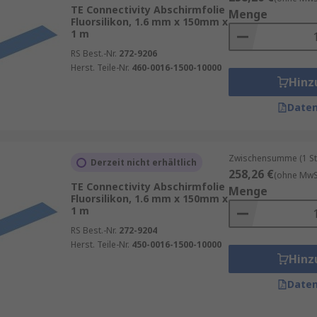
scher Felder.
TE Connectivity Abschirmfolie
Menge
Fluorsilikon, 1.6 mm x 150mm x
1 m
lemlos:
RS Best.-Nr.
272-9206
Herst. Teile-Nr.
460-0016-1500-10000
Hinz
Daten
Zwischensumme (1 St
Derzeit nicht erhältlich
ur, Prototyping oder Sanierung – Abschirmfolien sind unive
258,26 €
(ohne MwSt
TE Connectivity Abschirmfolie
Menge
Fluorsilikon, 1.6 mm x 150mm x
1 m
RS Best.-Nr.
272-9204
Herst. Teile-Nr.
450-0016-1500-10000
Hinz
ungen.
Vorteile:
Daten