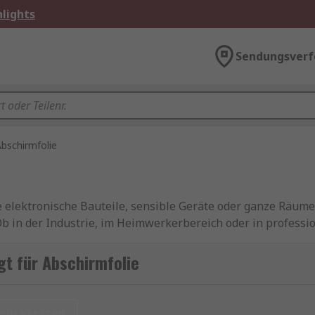
lights
Sendungsverf
bschirmfolie
ie elektronische Bauteile, sensible Geräte oder ganze Räume 
 in der Industrie, im Heimwerkerbereich oder in professi
ig funktionieren und keine Störsignale ausgesendet oder e
t für Abschirmfolie
ten, sind Sie bei RS genau richtig: Wir bieten leistungssta
er Art.
urücksetzen