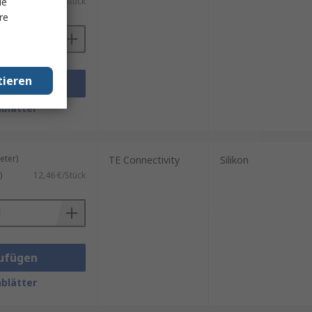
le
.)
375,54 €/Stück
re
tieren
ufügen
blätter
ter)
TE Connectivity
Silikon
)
12,46 €/Stück
ufügen
blätter