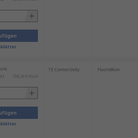
ufügen
blätter
ück)
TE Connectivity
Fluorsilikon
rsal einsetzbar und passen zu
.)
258,26 €/Stück
ufügen
blätter