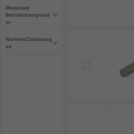
Maximale
Ideal zum Löten
Betriebstemperat
Hohe Schirmdämpfung
ur
Perfekt für Leiterplatten, Kabel, Sensoren
Normen/Zulassung
Aluminium-Abschirmfolie
en
Kostengünstig und leicht.
Vorteile:
Sehr gute Reflexion hochfrequenter Signale
Perfekt für großflächige Anwendungen
Geringes Gewicht
Edelstahl / leitfähige Textilfolien
Für anspruchsvolle Umgebungen und robuste Nutzu
Hohe Widerstandsfähigkeit