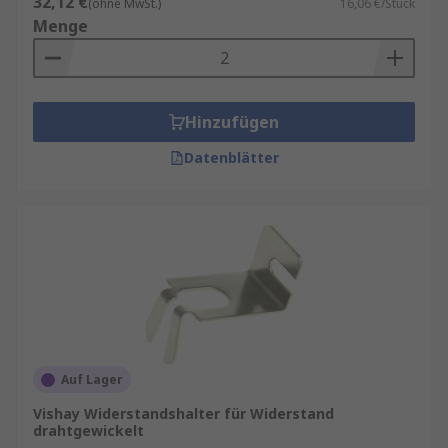
32,12 €
(ohne MwSt.)
16,06 €/Stück
können.
Menge
Hinzufügen
Datenblätter
Auf Lager
Vishay Widerstandshalter für Widerstand
drahtgewickelt