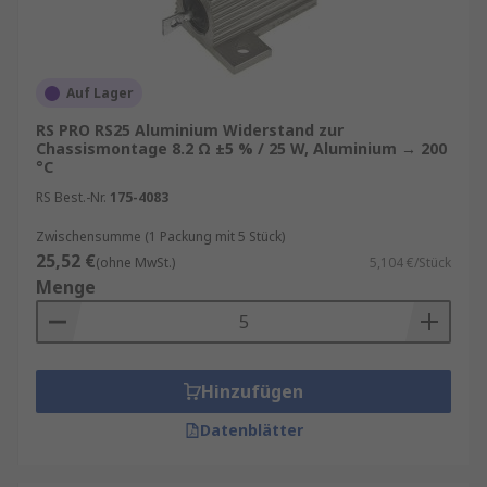
der Widerstand zur Förderung von
Wärmeverlusten und zur Kühlung verwendet
wird, und zwar aufgrund des niedrigen
Temperaturkoeffizienten des Widerstands (TCR).
Auf Lager
Mit anderen Worten: Der Widerstand bleibt über
RS PRO RS25 Aluminium Widerstand zur
einen großen Temperaturbereich nahezu
Chassismontage 8.2 Ω ±5 % / 25 W, Aluminium → 200
°C
konstant.
RS Best.-Nr.
175-4083
Zwischensumme (1 Packung mit 5 Stück)
25,52 €
(ohne MwSt.)
5,104 €/Stück
Menge
Hinzufügen
Datenblätter