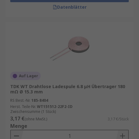
Datenblätter
Auf Lager
TDK WT Drahtlose Ladespule 6.8 μH Übertrager 180
mΩ Ø 15.3 mm
RS Best.-Nr.
185-8404
Herst. Teile-Nr.
WT151512-22F2-ID
Zwischensumme (1 Stück)
3,17 €
(ohne MwSt.)
3,17 €/Stück
Menge