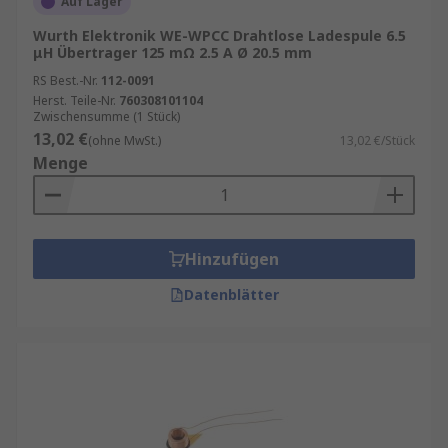
Auf Lager
bei Geräten mit einer kompatiblen Batterie
Wurth Elektronik WE-WPCC Drahtlose Ladespule 6.5
verwendet werden kann.
μH Übertrager 125 mΩ 2.5 A Ø 20.5 mm
Wo werden drahtlose Ladespulen
RS Best.-Nr.
112-0091
Herst. Teile-Nr.
760308101104
eingesetzt?
Zwischensumme (1 Stück)
13,02 €
(ohne MwSt.)
13,02 €/Stück
Menge
Drahtlose Ladespulen werden zum Aufladen von
tragbaren Geräten eingesetzt, z. B.:
Smartphones
Hinzufügen
Tablets
Datenblätter
Wearables wie Smartwatches
Fitness-Tracker
Smart Home-Anwendungen wie
Heizungsregler
Medizintechnik