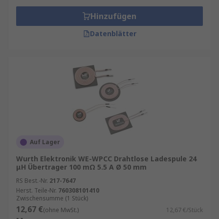
Hinzufügen
Datenblätter
Auf Lager
Wurth Elektronik WE-WPCC Drahtlose Ladespule 24
μH Übertrager 100 mΩ 5.5 A Ø 50 mm
RS Best.-Nr.
217-7647
Herst. Teile-Nr.
760308101410
Zwischensumme (1 Stück)
12,67 €
(ohne MwSt.)
12,67 €/Stück