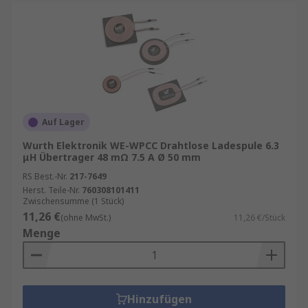
Auf Lager
Wurth Elektronik WE-WPCC Drahtlose Ladespule 6.3
μH Übertrager 48 mΩ 7.5 A Ø 50 mm
RS Best.-Nr.
217-7649
Herst. Teile-Nr.
760308101411
Zwischensumme (1 Stück)
11,26 €
(ohne MwSt.)
11,26 €/Stück
Menge
Hinzufügen