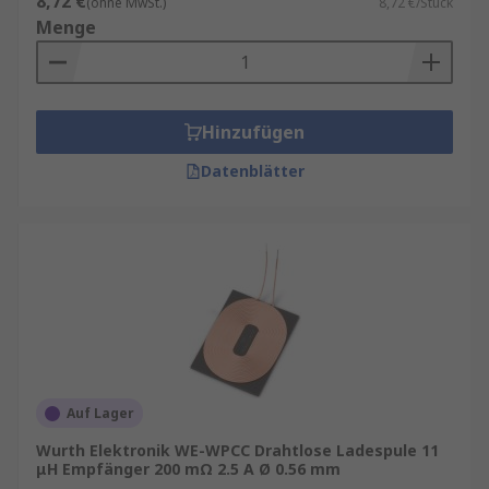
8,72 €
(ohne MwSt.)
8,72 €/Stück
Menge
Hinzufügen
Datenblätter
Auf Lager
Wurth Elektronik WE-WPCC Drahtlose Ladespule 11
μH Empfänger 200 mΩ 2.5 A Ø 0.56 mm