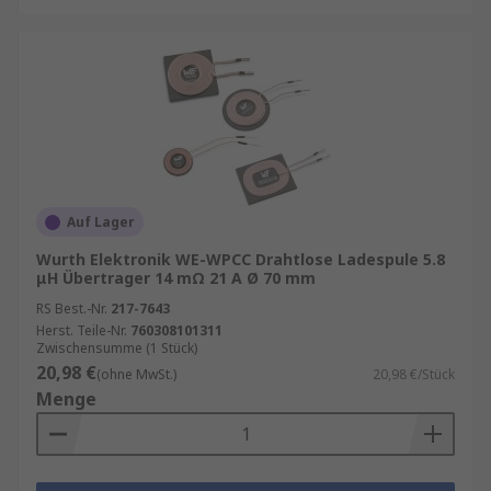
Auf Lager
Wurth Elektronik WE-WPCC Drahtlose Ladespule 5.8
μH Übertrager 14 mΩ 21 A Ø 70 mm
RS Best.-Nr.
217-7643
Herst. Teile-Nr.
760308101311
Zwischensumme (1 Stück)
20,98 €
(ohne MwSt.)
20,98 €/Stück
Menge