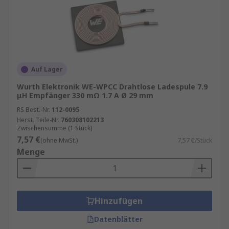
Auf Lager
Wurth Elektronik WE-WPCC Drahtlose Ladespule 7.9
μH Empfänger 330 mΩ 1.7 A Ø 29 mm
RS Best.-Nr.
112-0095
Herst. Teile-Nr.
760308102213
Zwischensumme (1 Stück)
7,57 €
(ohne MwSt.)
7,57 €/Stück
Menge
Hinzufügen
Datenblätter