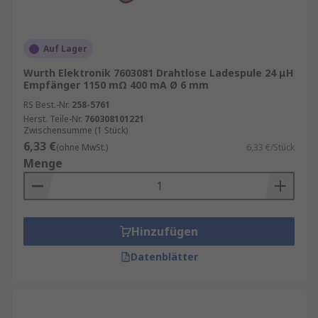
Reinräume
Was sind drahtlose Qi-Ladespulen?
Auf Lager
Der Qi-Standard ist ein von WPC aufgestellter
Wurth Elektronik 7603081 Drahtlose Ladespule 24 μH
Empfänger 1150 mΩ 400 mA Ø 6 mm
Schnittstellenstandard für drahtlose Ladespulen,
die beim Aufladen von Smartphone-Pads beliebt
RS Best.-Nr.
258-5761
sind. Qi wird "Chi" ausgesprochen. Er ermöglicht
Herst. Teile-Nr.
760308101221
Zwischensumme (1 Stück)
eine drahtlose Energieübertragung über kurze
6,33 €
(ohne MwSt.)
6,33 €/Stück
Entfernungen von weniger als 4 cm. Viele
Menge
beliebte Verbrauchergeräte von Apple und
Samsung nutzen Qi-kompatible Ladegeräte.
Hinzufügen
Datenblätter