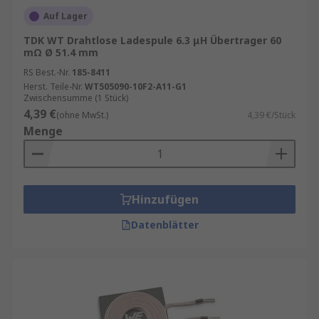
Auf Lager
TDK WT Drahtlose Ladespule 6.3 μH Übertrager 60
mΩ Ø 51.4 mm
RS Best.-Nr.
185-8411
Herst. Teile-Nr.
WT505090-10F2-A11-G1
Zwischensumme (1 Stück)
4,39 €
(ohne MwSt.)
4,39 €/Stück
Menge
Hinzufügen
Datenblätter