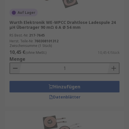
Auf Lager
Wurth Elektronik WE-WPCC Drahtlose Ladespule 24
μH Übertrager 90 mΩ 6 A Ø 54 mm
RS Best.-Nr.
217-7645
Herst. Teile-Nr.
760308101312
Zwischensumme (1 Stück)
10,45 €
(ohne MwSt.)
10,45 €/Stück
Menge
Hinzufügen
Datenblätter