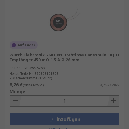
Auf Lager
Wurth Elektronik 7603081 Drahtlose Ladespule 10 μH
Empfänger 450 mΩ 1.5 A Ø 26 mm
RS Best.-Nr.
258-5763
Herst. Teile-Nr.
760308101309
Zwischensumme (1 Stück)
8,26 €
(ohne MwSt.)
8,26 €/Stück
Menge
Hinzufügen