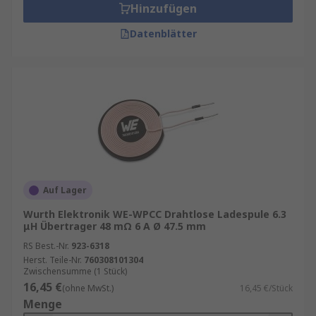
Hinzufügen
Datenblätter
Auf Lager
Wurth Elektronik WE-WPCC Drahtlose Ladespule 6.3
μH Übertrager 48 mΩ 6 A Ø 47.5 mm
RS Best.-Nr.
923-6318
Herst. Teile-Nr.
760308101304
Zwischensumme (1 Stück)
16,45 €
(ohne MwSt.)
16,45 €/Stück
Menge