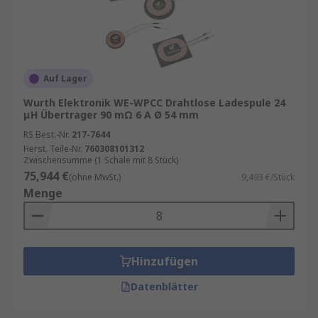
Auf Lager
Wurth Elektronik WE-WPCC Drahtlose Ladespule 24
μH Übertrager 90 mΩ 6 A Ø 54 mm
RS Best.-Nr.
217-7644
Herst. Teile-Nr.
760308101312
Zwischensumme (1 Schale mit 8 Stück)
75,944 €
(ohne MwSt.)
9,493 €/Stück
Menge
Hinzufügen
Datenblätter