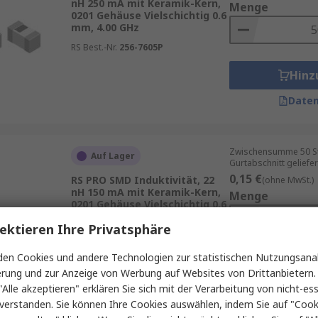
nH 250 mA mit Keramik-Kern,
Menge
0201 Gehäuse Vielschichtig 0.6
mm, 4.00 GHz
RS Best.-Nr.
256-7605P
Hinz
Daten
Zwischensumme 50 St
Auf Lager
Gurtabschnitt geliefer
0,15 €
RS PRO SMD Induktivität, 22
(ohne MwSt.)
nH 150 mA mit Keramik-Kern,
Menge
0201 Gehäuse Vielschichtig 0.6
mm, 2.20 GHz
ektieren Ihre Privatsphäre
RS Best.-Nr.
256-7615P
en Cookies und andere Technologien zur statistischen Nutzungsanal
Hinz
erung und zur Anzeige von Werbung auf Websites von Drittanbietern.
"Alle akzeptieren" erklären Sie sich mit der Verarbeitung von nicht-ess
Daten
verstanden. Sie können Ihre Cookies auswählen, indem Sie auf "Cook