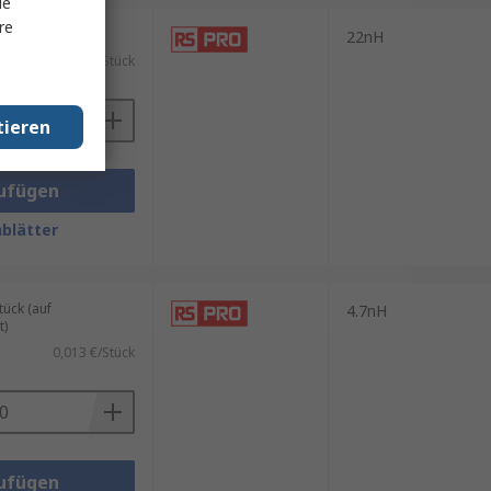
le
re
le mit 50 Stück)
22nH
0,003 €/Stück
tieren
ufügen
blätter
ück (auf
4.7nH
t)
0,013 €/Stück
ufügen