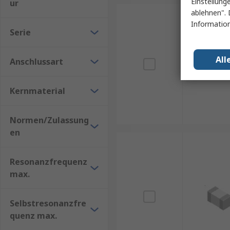
Einstellung
ur
ablehnen". 
Information
Serie
All
Anschlussart
Kernmaterial
Normen/Zulassung
en
Resonanzfrequenz
max.
Selbstresonanzfre
quenz max.