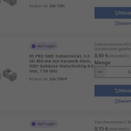
RS Best.-Nr.
256-7581
Hinz
Daten
Zwischensumme 50 St
Auf Lager
Gurtabschnitt geliefer
0,65 €
RS PRO SMD Induktivität, 3.0
(ohne MwSt.)
nH 450 mA mit Keramik-Kern,
Menge
0201 Gehäuse Vielschichtig 0.6
mm, 7.50 GHz
RS Best.-Nr.
256-7581P
Hinz
Daten
Zwischensumme (1 Rol
Auf Lager
0,15 €
(ohne MwSt.)