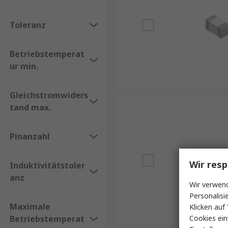
Toleranz
Betriebstemperat
ur min.
Gleichstromwiders
tand max.
Pinanzahl
Wir resp
Induktivitätstoler
anz
Wir verwend
Personalisi
Maximale
Klicken auf 
Betriebstemperat
Cookies ein