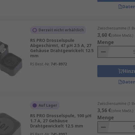
erung von Gleichstrom oder zur Stabilisierung der Spannung
Daten
lrolle bei der Signalübertragung und -verarbeitung. Dar
RFID-Tags und vielen anderen elektronischen Geräten ver
Zwischensumme (1 Beu
Derzeit nicht erhältlich
3,60 €
(ohne MwSt.)
RS PRO Drosselspule
Menge
Abgeschirmt, 47 μH 2.5 A, 27
dene Vorteile. Durch ihre kompakte Bauform eignen sie sic
Gehäuse Drahtgewickelt 12.5
eräten häufig anzutreffen sind. Die Oberflächenmontage e
mm
nd die Effizienz steigert. Die breite Palette von verfügbar
RS Best.-Nr.
741-8972
hen Anforderungen am besten geeigneten SMD-Induktoren au
Hinz
Daten
Zwischensumme (1 Beu
Auf Lager
3,56 €
(ohne MwSt.)
RS PRO Drosselspule, 100 μH
Menge
1.7 A, 27 Gehäuse
Drahtgewickelt 12.5 mm
RS Best.-Nr.
741-8997