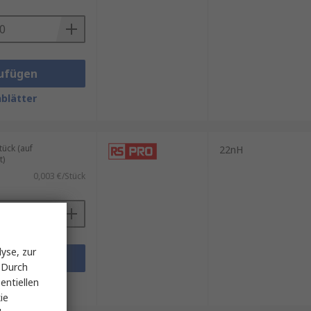
ufügen
blätter
ück (auf
22nH
t)
0,003 €/Stück
yse, zur
ufügen
 Durch
entiellen
blätter
ie