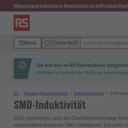
Wissensportal
Unsere Marken
Services
Produkthigh
Menü
Teile-Nr.
Sie wurden zu RS Deutschland umgeleit
Distrelec hat sich mit der RS Group zusammenges
/
Passive Bauelemente
/
Induktivitäten
/
SMD-Induk
SMD-Induktivität
SMD-Induktoren, auch als Oberflächenmontage-Indukt
verschiedene Arten von SMD-Induktoren. Darunter si