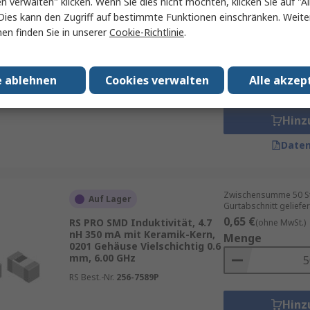
en verwalten" klicken. Wenn Sie dies nicht möchten, klicken Sie auf "Al
Dies kann den Zugriff auf bestimmte Funktionen einschränken. Weite
Zwischensumme (1 Rol
Auf Lager
en finden Sie in unserer
Cookie-Richtlinie
.
0,15 €
(ohne MwSt.)
RS PRO SMD Induktivität, 22
Menge
nH 150 mA mit Keramik-Kern,
0201 Gehäuse Vielschichtig 0.6
e ablehnen
Cookies verwalten
Alle akzep
mm, 2.20 GHz
RS Best.-Nr.
256-7615
Hinz
Daten
Zwischensumme 50 St
Auf Lager
Gurtabschnitt geliefer
0,65 €
RS PRO SMD Induktivität, 4.7
(ohne MwSt.)
nH 350 mA mit Keramik-Kern,
Menge
0201 Gehäuse Vielschichtig 0.6
mm, 6.00 GHz
RS Best.-Nr.
256-7589P
Hinz