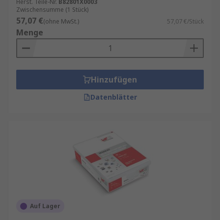
Herst. Teile-Nr.
B82801X0003
Zwischensumme (1 Stück)
57,07 €
(ohne MwSt.)
57,07 €/Stück
Menge
Hinzufügen
Datenblätter
Auf Lager