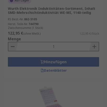
Auf Lager
Verwendungen von Induktorenkits
Wurth Elektronik Induktivitäten-Sortiment, Inhalt
SMD-Mehrschichtinduktivität WE-MI, 1140-teilig
Induktorenkits und die darin enthaltenen
RS Best.-Nr.
862-5105
Herst. Teile-Nr.
744790
Bauteile werden für viele Zwecke verwendet:
Zwischensumme (1 Stück)
122,95 €
(ohne MwSt.)
122,95 €/Stück
Filter
– zum Einrichten von Filtern in analogen
Menge
Schaltungen und Signalverarbeitungsgeräten
Sensoren
– zur Erkennung magnetischer Felder
und Materialien
Hinzufügen
Transformatoren
– Induktorkombinationen
Datenblätter
werden als Transformatoren verwendet, um die
Spannungspegel in Stromversorgungen zu
steigern oder zu senken
Energiespeicherung
– Magnetische und
elektrische Energie wird in Induktoren