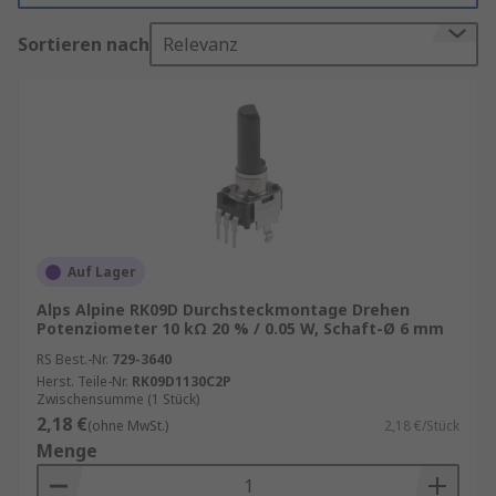
Was ist ein Potentiometer?
Sortieren nach
Relevanz
Ein Potentiometer ist ein variabler Widerstand,
der in elektronischen Schaltungen verwendet
wird, um Spannungen zu regulieren und Signale
zu steuern. Es besteht aus einem
Widerstandselement und einem wischenden
Kontakt, der sich entlang des
Widerstandselements bewegt. Diese Bewegung
Auf Lager
verändert den Widerstandswert und ermöglicht
Alps Alpine RK09D Durchsteckmontage Drehen
so die Feinabstimmung von Schaltungen.
Potenziometer 10 kΩ 20 % / 0.05 W, Schaft-Ø 6 mm
RS Best.-Nr.
729-3640
Vorteile der Alps Alpine
Herst. Teile-Nr.
RK09D1130C2P
Zwischensumme (1 Stück)
Potentiometer
2,18 €
(ohne MwSt.)
2,18 €/Stück
Menge
Hohe Präzision: Alps Alpine Potentiometer