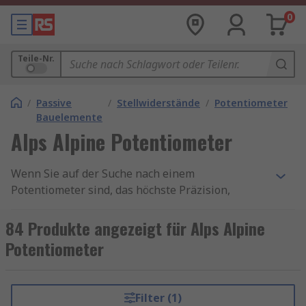
0
Teile-Nr.
/
Passive
/
Stellwiderstände
/
Potentiometer
/
Bauelemente
Alps Alpine Potentiometer
Wenn Sie auf der Suche nach einem
Potentiometer sind, das höchste Präzision,
Langlebigkeit und Vielseitigkeit bietet, dann sind
Alps Alpine Potentiometer die richtige Wahl. Ihre
84 Produkte angezeigt für Alps Alpine
bewährte Qualität und die breite Produktpalette
Potentiometer
machen sie zu einer unverzichtbaren
Komponente in vielen elektronischen
Anwendungen. Vertrauen Sie auf Alps Alpine und
Filter (1)
bringen Sie Ihre Projekte auf das nächste Level!