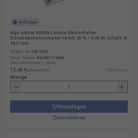
Auf Lager
Alps Alpine RS60N Lötöse Gleitschalter
Schiebepotenziometer 10 kΩ 20 % / 0.25 W, Schaft-Ø
18.5 mm
RS Best.-Nr.
249-9345
Herst. Teile-Nr.
RSA0N1119006
Zwischensumme (1 Stück)
12,46 €
(ohne MwSt.)
12,46 €/Stück
Menge
Hinzufügen
Datenblätter