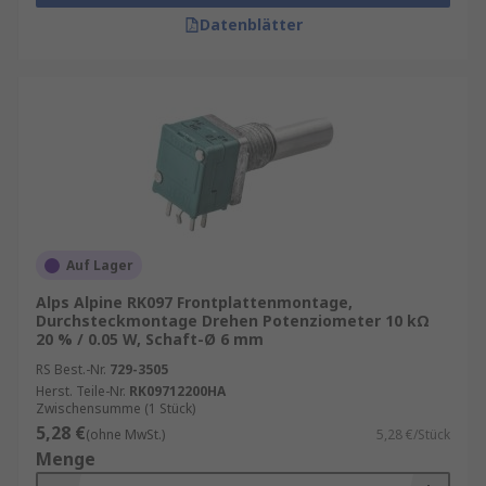
Datenblätter
Auf Lager
Alps Alpine RK097 Frontplattenmontage,
Durchsteckmontage Drehen Potenziometer 10 kΩ
20 % / 0.05 W, Schaft-Ø 6 mm
RS Best.-Nr.
729-3505
Herst. Teile-Nr.
RK09712200HA
Zwischensumme (1 Stück)
5,28 €
(ohne MwSt.)
5,28 €/Stück
Menge