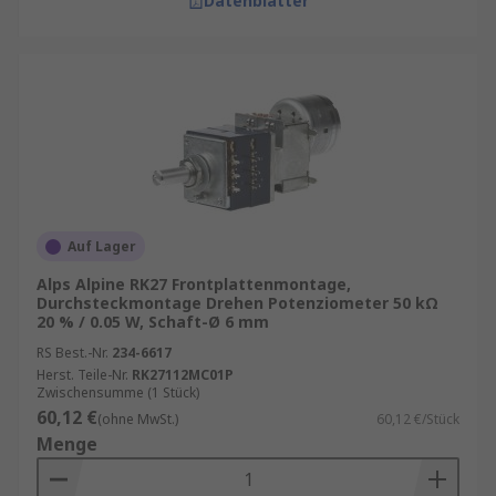
Datenblätter
Auf Lager
Alps Alpine RK27 Frontplattenmontage,
Durchsteckmontage Drehen Potenziometer 50 kΩ
20 % / 0.05 W, Schaft-Ø 6 mm
RS Best.-Nr.
234-6617
Herst. Teile-Nr.
RK27112MC01P
Zwischensumme (1 Stück)
60,12 €
(ohne MwSt.)
60,12 €/Stück
Menge