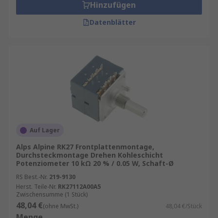
Hinzufügen
Datenblätter
Auf Lager
Alps Alpine RK27 Frontplattenmontage,
Durchsteckmontage Drehen Kohleschicht
Potenziometer 10 kΩ 20 % / 0.05 W, Schaft-Ø
RS Best.-Nr.
219-9130
Herst. Teile-Nr.
RK27112A00A5
Zwischensumme (1 Stück)
48,04 €
(ohne MwSt.)
48,04 €/Stück
Menge