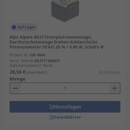
Auf Lager
Alps Alpine RK27 Frontplattenmontage,
Durchsteckmontage Drehen Kohleschicht
Potenziometer 50 kΩ 20 % / 0.05 W, Schaft-Ø
RS Best.-Nr.
236-9604
Herst. Teile-Nr.
RK27112A00CF
Zwischensumme (1 Stück)
28,56 €
(ohne MwSt.)
28,56 €/Stück
Menge
Hinzufügen
Datenblätter