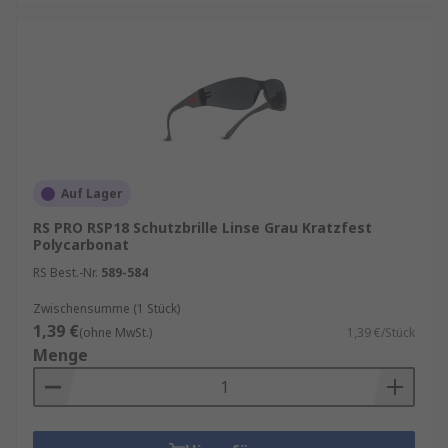
angegeben werden, um den Schutz vor
thermischen Risiken zu gewährleisten.
Strahlenrisiko
: Schutz vor UV-Strahlen,
Infrarotstrahlen, sichtbaren Lichtquellen,
Stahlwerken, chirurgischen Eingriffen und
Schweißarbeiten. Der Standard ist
normalerweise mit einer Markierung auf der
Linse gekennzeichnet.
Auf Lager
RS PRO RSP18 Schutzbrille Linse Grau Kratzfest
Chemisches Risiko
: Schutz vor Chemikalien,
Polycarbonat
gefährlichen Flüssigkeiten, Aerosolen, Gasen,
RS Best.-Nr.
589-584
giftigem Staub und anderen in der Luft
befindlichen Verunreinigungen. Die
Zwischensumme (1 Stück)
Standardkennzeichnung 3, 4 oder 5 muss auf dem
1,39 €
(ohne MwSt.)
1,39 €/Stück
Brillengestell angegeben werden.
Menge