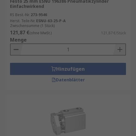
Festo 25 mm ESNU 196386 Pneumatikzylinder
Einfachwirkend
Hub und Kolbendurchmesser:
Bestimmen
RS Best.-Nr.
273-9546
die Kraft und den Bewegungsbereich.
Herst. Teile-Nr.
ESNU-63-25-P-A
Zwischensumme (1 Stück)
Betriebsdruck:
Meist zwischen
6
und
16
121,87 €
(ohne MwSt.)
121,87 €/Stück
bar.
Menge
Material:
Aluminium oder Edelstahl für
spezielle Anforderungen.
Befestigungsoptionen:
Für eine einfache
Hinzufügen
Integration in Ihre Anlage.
Datenblätter