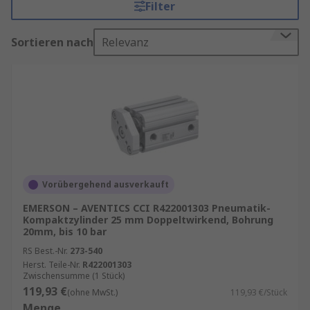
Filter
oder in der Fertigung – Kolbenzylinder sorgen für
präzise Bewegungen und hohe Produktivität.
Sortieren nach
Relevanz
Pneumatikzylinder kaufen
Ein Pneumatikzylinder besteht aus einem
Zylinderrohr, einem Kolben und einer
Kolbenstange. Durch die Zufuhr von Druckluft
bewegt sich der Kolben im Inneren des Zylinders
und erzeugt eine lineare Kraft. Diese Technik ist
besonders beliebt, weil sie einfach zu
Vorübergehend ausverkauft
installieren, wartungsarm und energieeffizient
EMERSON – AVENTICS CCI R422001303 Pneumatik-
ist.
Kompaktzylinder 25 mm Doppeltwirkend, Bohrung
20mm, bis 10 bar
Unser Sortiment enthält Qualitätsprodukte von
RS Best.-Nr.
273-540
Marken wie
SMC
,
Festo
,
Emerson Aventics
,
Herst. Teile-Nr.
R422001303
Norgren
, sowie
RS PRO
, unserer hauseigenen
Zwischensumme (1 Stück)
119,93 €
professionellen Marke.
(ohne MwSt.)
119,93 €/Stück
Menge