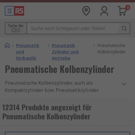
0
Teile-Nr.
/
Pneumatik
/
Pneumatik
/
Pneumatische
und
Zylinder und
Kolbenzylinder
Hydraulik
Antriebe
Pneumatische Kolbenzylinder
Pneumatische Kolbenzylinder, auch als
Kompaktzylinder bzw. Pneumatikzylinder
bekannt, sind unverzichtbare Komponenten in
der modernen Automatisierungstechnik. Sie
12314 Produkte angezeigt für
wandeln Druckluft in lineare Bewegung um und
Pneumatische Kolbenzylinder
bieten eine zuverlässige, kosteneffiziente Lösung
für zahlreiche industrielle Anwendungen. Ob in
der Verpackungsindustrie, im Maschinenbau