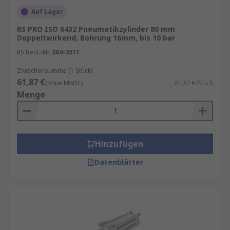
besonders beliebt, weil sie einfach zu
Auf Lager
installieren, wartungsarm und energieeffizient
RS PRO ISO 6432 Pneumatikzylinder 80 mm
ist.
Doppeltwirkend, Bohrung 16mm, bis 10 bar
RS Best.-Nr.
304-3511
Unser Sortiment enthält Qualitätsprodukte von
Marken wie
SMC
,
Festo
,
Emerson Aventics
,
Zwischensumme (1 Stück)
Norgren
, sowie
RS PRO
, unserer hauseigenen
61,87 €
(ohne MwSt.)
61,87 €/Stück
professionellen Marke.
Menge
RS ist der Ansprechpartner für Ihren Einkauf
Ihrer Pneumatische Kolbenzylinder mit unserem
RS Purchasing Manager
.
Hinzufügen
Vorteile von Kompaktzylinder
Datenblätter
Hohe Zuverlässigkeit:
Robuste Bauweise
für lange Lebensdauer.
Kosteneffizienz:
Geringe Betriebskosten
im Vergleich zu hydraulischen Systemen.