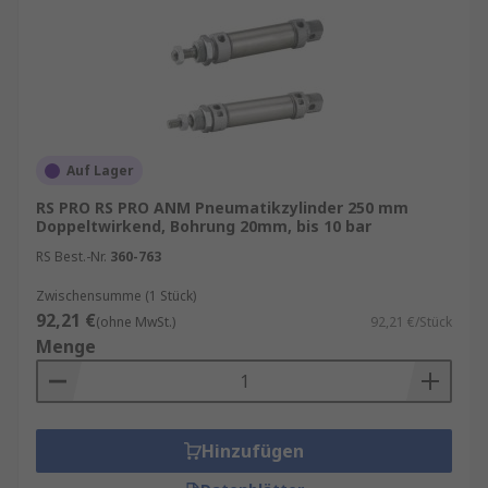
für Unternehmen, die präzise und schnelle
Bewegungen benötigen.
Merkmale von pneumatischen
Kolbenzylindern
Auf Lager
Beim Kauf eines pneumatischen Kolbenzylinders
RS PRO RS PRO ANM Pneumatikzylinder 250 mm
sollten Sie folgende Punkte beachten:
Doppeltwirkend, Bohrung 20mm, bis 10 bar
RS Best.-Nr.
360-763
Hub und Kolbendurchmesser:
Bestimmen
die Kraft und den Bewegungsbereich.
Zwischensumme (1 Stück)
92,21 €
(ohne MwSt.)
92,21 €/Stück
Betriebsdruck:
Meist zwischen
6
und
16
Menge
bar.
Material:
Aluminium oder Edelstahl für
spezielle Anforderungen.
Befestigungsoptionen:
Für eine einfache
Hinzufügen
Integration in Ihre Anlage.