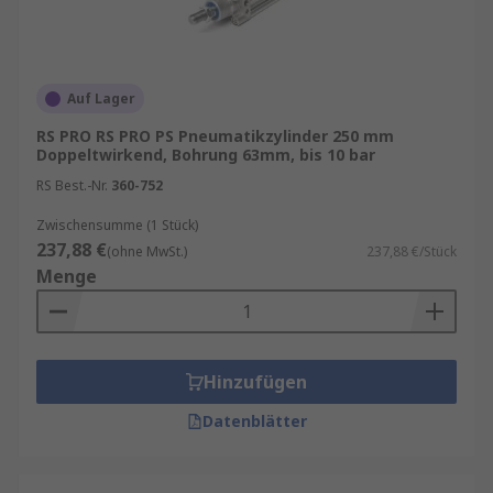
Flexibilität:
Für unterschiedliche Hübe und
Kräfte erhältlich.
Sauberkeit:
Ideal für Anwendungen, bei
Auf Lager
denen keine Ölverschmutzung auftreten
RS PRO RS PRO PS Pneumatikzylinder 250 mm
darf.
Doppeltwirkend, Bohrung 63mm, bis 10 bar
RS Best.-Nr.
360-752
Typische Einsatzbereiche von
Zwischensumme (1 Stück)
Kompaktzylinder
237,88 €
(ohne MwSt.)
237,88 €/Stück
Menge
Pneumatikzylinder finden sich in:
Automatisierten Produktionslinien
Verpackungsmaschinen
Hinzufügen
Montageanlagen
Datenblätter
Handhabungssystemen
Dank ihrer Vielseitigkeit sind sie die erste Wahl