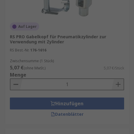
Pneumatikzylindern und Betätigungselementen
auswirken kann. Unser Zubehör ist effizient und
besteht aus hochwertigen Werkstoffen, um all
Auf Lager
Ihre Anwendungen zu unterstützen.
RS PRO Gabelkopf für Pneumatikzylinder zur
Arten von Pneumatikzylindern und
Verwendung mit Zylinder
Betätigungselementzubehör:
RS Best.-Nr.
176-1616
Zwischensumme (1 Stück)
Ersatzteile
– einschließlich Drehgelenken, um
5,07 €
(ohne MwSt.)
5,07 €/Stück
Festkleben und Werte zu verhindern.
Menge
Zylinder-Reparaturkits
– umfassende
Hydraulik-Reparatursortimente enthalten Teile
wie Abstreifringe, Verpackungsbaugruppen,
Hinzufügen
Lagerringe, Kolbenlager, Wellenfedern,
Datenblätter
Stellschrauben und Nylonkugeln.
Spezielle Dichtungsreparaturprodukte
sind