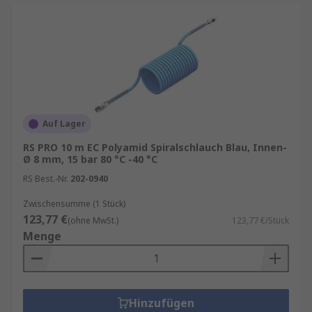
Automobilbranche
: Ideal für
Reifenfüllgeräte und andere pneumatische
Anwendungen.
Montage und Fertigung
: Überall dort, wo
Flexibilität und Bewegungsfreiheit gefragt
sind.
Luftspiralschläuche kaufen
Auf Lager
RS PRO 10 m EC Polyamid Spiralschlauch Blau, Innen-
Beim Kauf eines Luftspiralschlauchs sollten Sie
Ø 8 mm, 15 bar 80 °C -40 °C
auf folgende Punkte achten:
RS Best.-Nr.
202-0940
Zwischensumme (1 Stück)
Innendurchmesser und Länge
: Diese
123,77 €
(ohne MwSt.)
123,77 €/Stück
bestimmen den Luftdurchfluss und die
Menge
Reichweite.
Materialqualität
: PU-Schläuche sind
besonders flexibel, PA-Schläuche bieten
hohe Druckfestigkeit.
Hinzufügen