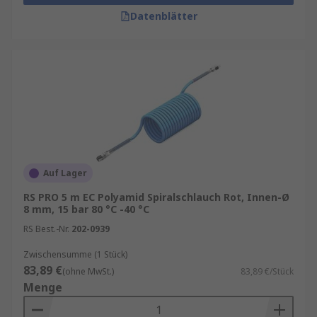
Anschlüsse
: Achten Sie auf kompatible
Datenblätter
Kupplungen und Gewindegrößen.
Maximaler Betriebsdruck
: Je nach
Anwendung muss der Schlauch den
erforderlichen Druck sicher aushalten
Auf Lager
RS PRO 5 m EC Polyamid Spiralschlauch Rot, Innen-Ø
8 mm, 15 bar 80 °C -40 °C
RS Best.-Nr.
202-0939
Zwischensumme (1 Stück)
83,89 €
(ohne MwSt.)
83,89 €/Stück
Menge