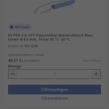
häufig bewegt werden müssen.
Robuste Materialien:
Die meisten
Luftspiralschläuche bestehen aus
Polyurethan (PU) oder Polyamid (PA). Diese
Auf Lager
Materialien sind abriebfest,
RS PRO 2 m CPC Polyurethan Spiralschlauch Blau,
chemikalienbeständig und halten hohen
Innen-Ø 6.5 mm, 10 bar 65 °C -20 °C
Belastungen stand.
RS Best.-Nr.
917-2340
Automatisches Zurückziehen:
Nach dem
Zwischensumme (1 Stück)
Gebrauch zieht sich der Schlauch
40,51 €
selbstständig zusammen. Das spart Zeit
(ohne MwSt.)
40,51 €/Stück
Menge
und erhöht die Lebensdauer des Schlauchs.
Typische Einsatzbereiche
Hinzufügen
Werkstätten und Industrie
: Für den
Anschluss von Druckluftwerkzeugen wie
Datenblätter
Schlagschraubern oder Lackierpistolen.