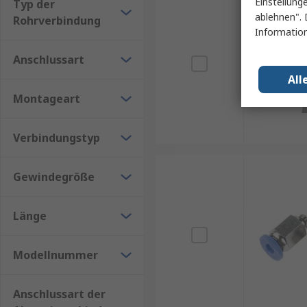
Einstellung
Typ der
ablehnen". 
Rohrverbindung
Information
Anschlussart
All
Montageart
Verbindungstyp
Gewindegröße
Länge
Modellnummer
Anschlussart der