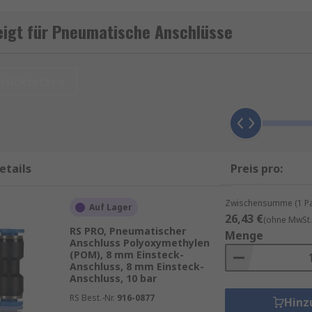
hiedenen Komponenten, Rohre und Schläuche in einem Pneum
 um den Betrieb mit optimaler Leistung zu gewährleisten.
igt für Pneumatische Anschlüsse
ält ein umfangreiches Sortiment an Anschlüssen von führe
, Norgren und unsere Eigenmarke RS PRO.
urücksetzen
 Anschlüssen, einschließlich Gewinde-zu Rohr- und Rohr-zu
Anschlüsse und Adapter sowie Anbau- und Hohlschraubenva
etails
Preis pro:
Zwischensumme (1 Pac
Auf Lager
26,43 €
(ohne MwSt.
er ein Außengewinde oder ein Innengewinde, das so bemess
RS PRO, Pneumatischer
Menge
es angeschlossen wird.
Anschluss Polyoxymethylen
(POM), 8 mm Einsteck-
Anschluss, 8 mm Einsteck-
bindungen bilden, erfordern jedoch eine zusätzliche Besch
Anschluss, 10 bar
egen sind dafür vorgesehen, eine luftdichte Abdichtung zu 
RS Best.-Nr.
916-0877
Hinz