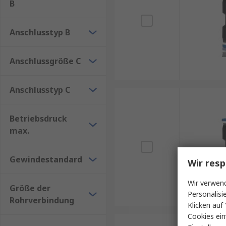
B
Anschlusstyp B
Anschlussgröße C
Anschlusstyp C
Betriebsdruck
max.
Gewindestandard
Wir resp
Wir verwend
Größe der
Personalisi
Rohrverbindung
Klicken auf 
Cookies ein