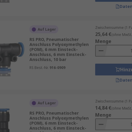
Daten
i Rohre zu verbinden, entweder in einer geraden oder abg
hlauch-/Rohrwerkstoffe erhältlich.
Zwischensumme (1 Pac
e Verbindung zu erstellen, typischerweise bei 90 Grad, u
Auf Lager
25,64 €
(ohne MwSt.
den. Sie ermöglichen schnelle und einfache Änderungen am
RS PRO, Pneumatischer
Menge
Anschluss Polyoxymethylen
-Verbindung, in der Regel mit einem Gewindeende und ein
(POM), 6 mm Einsteck-
Anschluss, 6 mm Einsteck-
n Durchmessern erhältlich.
Anschluss, 10 bar
RS Best.-Nr.
916-0909
Hinz
r eine Vielzahl von Anwendungen geeignet. und ermöglich
nd einfache werkzeuglose Installation mit in beiden Gewin
Daten
Zwischensumme (1 Pac
Auf Lager
14,84 €
(ohne MwSt.
RS PRO, Pneumatischer
Menge
Anschluss Polyoxymethylen
(POM), 6 mm Einsteck-
Anschluss, 6 mm Einsteck-