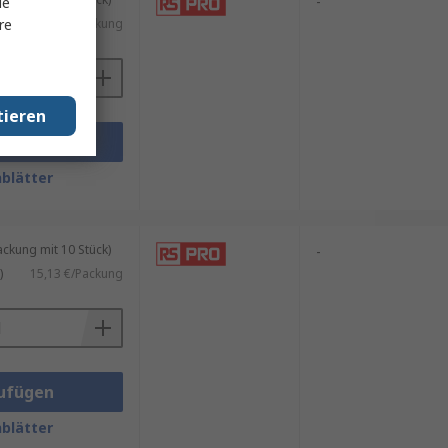
-
le
re
)
17,02 €/Packung
tieren
ufügen
blätter
kung mit 10 Stück)
-
)
15,13 €/Packung
ufügen
blätter