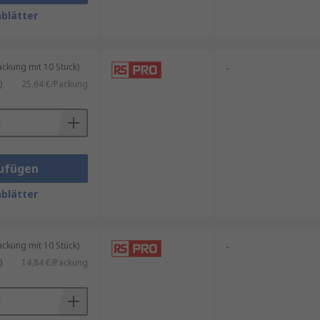
blätter
ewinkelten Verbindung. Sie sind
kung mit 10 Stück)
-
nd können zum Anschluss von
)
25,64 €/Packung
 System.
em Steckende. Sie werden häufig
ufügen
en mehrere Verbindungen durch
dearten erhältlichen Abzweig-
blätter
kung mit 10 Stück)
-
)
14,84 €/Packung