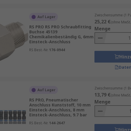
Zwischensumme (1 Pac
Auf Lager
25,22 €
(ohne MwSt.
RS PRO RS PRO Schraubfitting
Menge
Buchse 45139
Chemikalienbeständig G, 6mm
Einsteck-Anschluss
RS Best.-Nr.
176-0944
Hinz
Daten
Zwischensumme (1 Beu
Auf Lager
13,79 €
(ohne MwSt.
RS PRO, Pneumatischer
Menge
Anschluss Kunststoff, 10 mm
Einsteck-Anschluss, 8 mm
Einsteck-Anschluss, 9.7 bar
RS Best.-Nr.
144-2647
Hinz