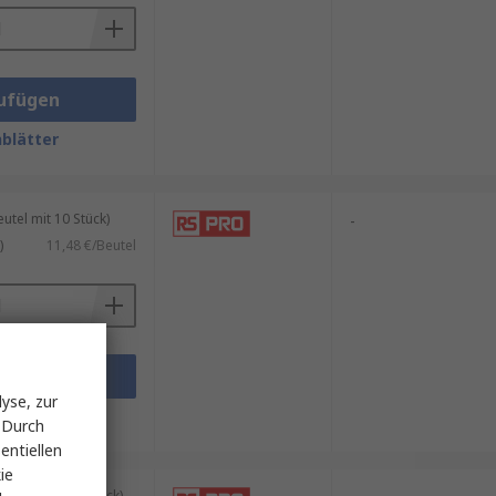
ufügen
blätter
tel mit 10 Stück)
-
)
11,48 €/Beutel
ufügen
yse, zur
blätter
 Durch
entiellen
ie
kung mit 10 Stück)