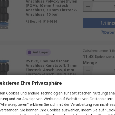
Anschluss Polyoxymethylen
(POM), 10 mm Einsteck-
Anschluss, 10 mm Einsteck-
Anschluss, 10 bar
RS Best.-Nr.
916-0886
Hinz
Daten
Zwischensumme (1 Beu
Auf Lager
11,48 €
(ohne MwSt.
RS PRO, Pneumatischer
Menge
Anschluss Kunststoff, 8 mm
Einsteck-Anschluss, 6 mm
Einsteck-Anschluss, 9.7 bar
RS Best.-Nr.
144-2645
ektieren Ihre Privatsphäre
Hinz
en Cookies und andere Technologien zur statistischen Nutzungsanal
Daten
erung und zur Anzeige von Werbung auf Websites von Drittanbietern.
"Alle akzeptieren" erklären Sie sich mit der Verarbeitung von nicht-ess
verstanden. Sie können Ihre Cookies auswählen, indem Sie auf "Cook
Zwischensumme (1 Pac