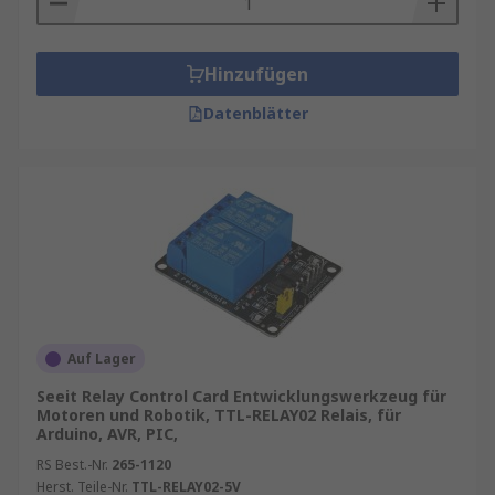
kombinieren, um das Verhalten des gesamten
Systems zu testen und zu optimieren. Diese
Hinzufügen
interdisziplinäre Zusammenarbeit erfordert eine
hohe Flexibilität und Kompatibilität der
Datenblätter
verwendeten Werkzeuge.
Auf Lager
Seeit Relay Control Card Entwicklungswerkzeug für
Motoren und Robotik, TTL-RELAY02 Relais, für
Arduino, AVR, PIC,
RS Best.-Nr.
265-1120
Herst. Teile-Nr.
TTL-RELAY02-5V