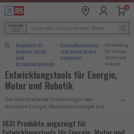
0
Teile-Nr.
/
Raspberry Pi,
/
Entwicklungstools
/
Entwicklungst
Arduino, ROCK
und Single Board
für Energie,
und
Computer
Motor und
Entwicklungstools
Robotik
Entwicklungstools für Energie,
Motor und Robotik
Die fortschreitende Entwicklung in den
Bereichen Energie, Motorentechnologie und
Robotik hat in den letzten Jahren zu enormen
Innovationen geführt. Diese Branchen sind nicht
1631 Produkte angezeigt für
nur für den technischen Fortschritt entscheidend,
Entwicklungstools für Energie, Motor und