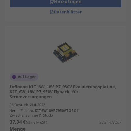
Hinzufügen
Datenblätter
Auf Lager
Infineon KIT_6W_18V_P7_950V Evaluierungsplatine,
KIT_6W_18V_P7_950V Flyback, für
Stromversorgungen
RS Best.-Nr.
214-2028
Herst. Teile-Nr.
KIT6W18VP7950VTOBO1
Zwischensumme (1 Stück)
37,34 €
(ohne MwSt.)
37,34 €/Stück
Menge