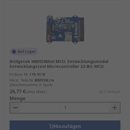
Controller.
Für weitere Informationen zu unseren
Mikrocontroller checken Sie auch unseren
Ratgeber ->
Leitfaden Mikrocontroller
Auf Lager
Bridgetek MM930Mini MCU, Entwicklungsmodul
Entwicklungstool Microcontroller 32-Bit-MCU
RS Best.-Nr.
176-9118
Herst. Teile-Nr.
MM930Lite
Zwischensumme (1 Stück)
26,77 €
(ohne MwSt.)
26,77 €/Stück
Menge
Hinzufügen