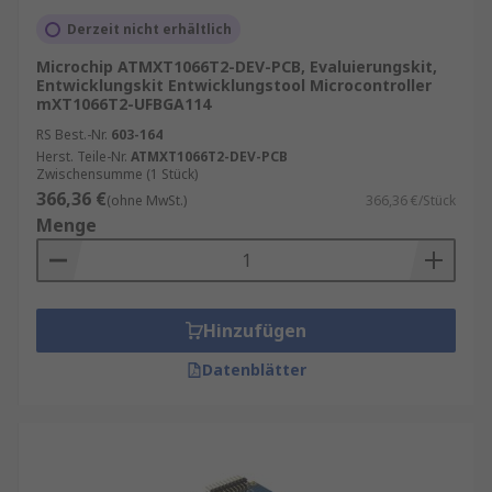
und schnelle Tests.
Derzeit nicht erhältlich
Software-Toolchains
: Compiler, IDEs und
Microchip ATMXT1066T2-DEV-PCB, Evaluierungskit,
Debugging-Software für eine effiziente
Entwicklungskit Entwicklungstool Microcontroller
Programmierung.
mXT1066T2-UFBGA114
RS Best.-Nr.
603-164
Mit einem professionellen Toolset können Sie
Herst. Teile-Nr.
ATMXT1066T2-DEV-PCB
nicht nur Code schreiben, sondern auch die
Zwischensumme (1 Stück)
Hardware optimal konfigurieren und testen.
366,36 €
(ohne MwSt.)
366,36 €/Stück
Menge
Vorteile moderner Microcontroller-
Entwicklungstools
Hinzufügen
Zeitersparnis
: Intuitive
Benutzeroberflächen und automatisierte
Datenblätter
Prozesse beschleunigen die Entwicklung.
Fehlerreduktion
: Integrierte Debugging-
Funktionen helfen, Probleme frühzeitig zu
erkennen.