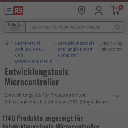
0
Teile-Nr.
/
Raspberry Pi,
/
Entwicklungstools
/
Entwicklungst
Arduino, ROCK
und Single Board
Microcontrolle
und
Computer
Entwicklungstools
Entwicklungstools
Microcontroller
Entwicklungskits für Prozessoren und
Mikrocontroller bestehen aus SBC (Single Board
Computers) und verschiedenen Prototyping-,
Programmier- und Evaluierungskarten. Sie sind
1140 Produkte angezeigt für
in allen Branchen weit verbreitet und eignen sich
Entwicklungstools Microcontroller