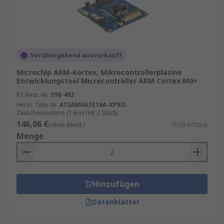
Kompatibilität
: Unterstützung für gängige
Microcontroller-Architekturen wie ARM,
AVR, PIC oder ESP32.
Flexibilität
: Tools für verschiedene
Vorübergehend ausverkauft
Betriebssysteme und Schnittstellen (USB,
Microchip ARM-Kortex, Mikrocontrollerplatine
JTAG, SWD).
Entwicklungstool Microcontroller ARM Cortex M0+
Beliebte Entwicklungstools im Überblick
RS Best.-Nr.
598-482
Herst. Teile-Nr.
ATSAMHA1E16A-XPRO
Zwischensumme (1 Box mit 2 Stück)
ST-LINK/V2 Debugger
– Perfekt für
146,06 €
(ohne MwSt.)
73,03 €/Stück
STM32-Microcontroller.
Menge
Segger J-Link
– Hochwertiger Debugger für
professionelle Anwendungen.
Arduino IDE
– Einsteigerfreundlich und
Hinzufügen
ideal für schnelle Projekte.
Datenblätter
Microchip MPLAB X
– Umfangreiche
Entwicklungsumgebung für PIC- und AVR-