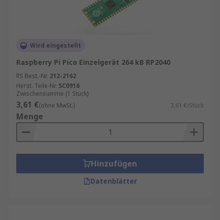
(IoT) erkunden können.
Raspberry Pi-Zubehör
Wird eingestellt
Sobald Sie Ihr Board haben, vergessen Sie nicht,
unser Pi-Zubehör wie Software, Gehäuse,
Raspberry Pi Pico Einzelgerät 264 kB RP2040
Kameras und HATs zu prüfen.
Klicken Sie hier
RS Best.-Nr.
212-2162
Herst. Teile-Nr.
SC0916
Zwischensumme (1 Stück)
3,61 €
(ohne MwSt.)
3,61 €/Stück
Menge
Hinzufügen
Datenblätter